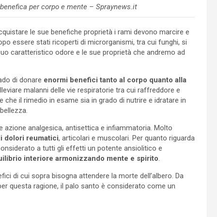
 benefica per corpo e mente – Spraynews.it
acquistare le sue benefiche proprietà i rami devono marcire e
opo essere stati ricoperti di microrganismi, tra cui funghi, si
 suo caratteristico odore e le sue proprietà che andremo ad
rado di donare
enormi benefici tanto al corpo quanto alla
lleviare malanni delle vie respiratorie tra cui raffreddore e
he il rimedio in esame sia in grado di nutrire e idratare in
bellezza.
e azione analgesica, antisettica e infiammatoria. Molto
i dolori reumatici
, articolari e muscolari. Per quanto riguarda
nsiderato a tutti gli effetti un potente ansiolitico e
ilibrio interiore armonizzando mente e spirito
.
fici di cui sopra bisogna attendere la morte dell’albero. Da
o per questa ragione, il palo santo è considerato come un