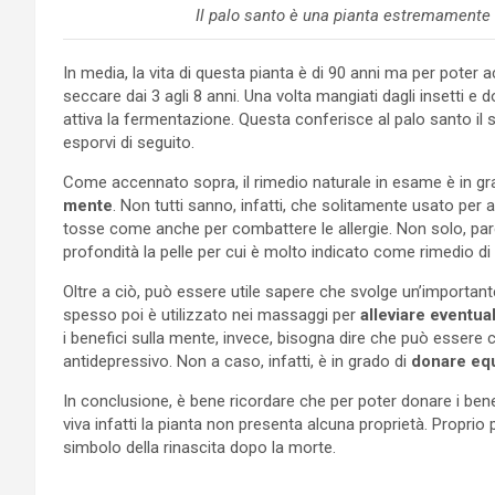
Il palo santo è una pianta estremamente
In media, la vita di questa pianta è di 90 anni ma per poter 
seccare dai 3 agli 8 anni. Una volta mangiati dagli insetti e d
attiva la fermentazione. Questa conferisce al palo santo il
esporvi di seguito.
Come accennato sopra, il rimedio naturale in esame è in g
mente
. Non tutti sanno, infatti, che solitamente usato per a
tosse come anche per combattere le allergie. Non solo, pare c
profondità la pelle per cui è molto indicato come rimedio di 
Oltre a ciò, può essere utile sapere che svolge un’important
spesso poi è utilizzato nei massaggi per
alleviare eventual
i benefici sulla mente, invece, bisogna dire che può essere co
antidepressivo. Non a caso, infatti, è in grado di
donare equ
In conclusione, è bene ricordare che per poter donare i bene
viva infatti la pianta non presenta alcuna proprietà. Propri
simbolo della rinascita dopo la morte.