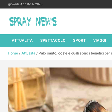
Skip
giovedì, Agosto 6, 2026
to
content
Spraynews.it
ATTUALITÀ
SPETTACOLO
SPORT
VIAGGI
Home
Attualità
Palo santo, cos’è e quali sono i benefici per 