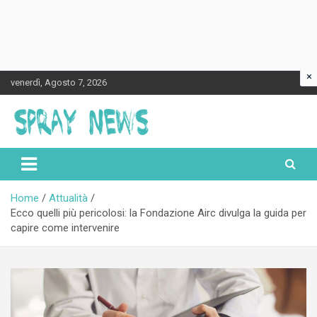
×
Skip
venerdì, Agosto 7, 2026
to
content
Spraynews.it
Home
Attualità
Ecco quelli più pericolosi: la Fondazione Airc divulga la guida per
capire come intervenire