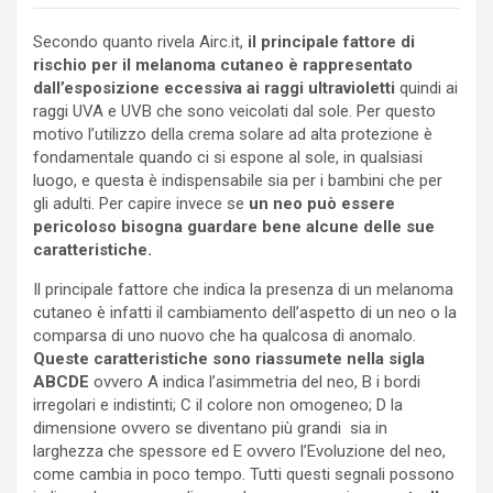
Secondo quanto rivela Airc.it,
il principale fattore di
rischio per il melanoma cutaneo è rappresentato
dall’esposizione eccessiva ai raggi ultravioletti
quindi ai
raggi UVA e UVB che sono veicolati dal sole. Per questo
motivo l’utilizzo della crema solare ad alta protezione è
fondamentale quando ci si espone al sole, in qualsiasi
luogo, e questa è indispensabile sia per i bambini che per
gli adulti. Per capire invece se
un neo può essere
pericoloso bisogna guardare bene alcune delle sue
caratteristiche.
Il principale fattore che indica la presenza di un melanoma
cutaneo è infatti il cambiamento dell’aspetto di un neo o la
comparsa di uno nuovo che ha qualcosa di anomalo.
Queste caratteristiche sono riassumete nella sigla
ABCDE
ovvero A indica l’asimmetria del neo, B i bordi
irregolari e indistinti; C il colore non omogeneo; D la
dimensione ovvero se diventano più grandi sia in
larghezza che spessore ed E ovvero l’Evoluzione del neo,
come cambia in poco tempo. Tutti questi segnali possono