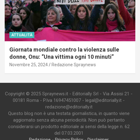
ATTUALITÀ
Giornata mondiale contro la violenza sulle
donne, Onu: “Una vittima ogni 10 minuti”
Novembre 25, 2024
Redazione Spraynews
Copyright © 2025 Spraynews.it - Editorially Srl - Via Assisi 21 -
00181 Roma - P.Iva 16947451007 - legal@editorially.it -
redazione@editorially.it
Questo blog non è una testata giornalistica, in quanto viene
aggiornato senza alcuna periodicità. Non può pertanto
considerarsi un prodotto editoriale ai sensi della legge n. 62
del 07.03.2001
Redazione
-
Privacy Policy
-
Disclaimer