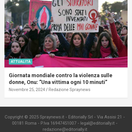
ATTUALITÀ
Giornata mondiale contro la violenza sulle
donne, Onu: “Una vittima ogni 10 minuti”
Novembre 25, 2024
Redazione Spraynews
Copyright © 2025 Spraynews.it - Editorially Srl - Via Assisi 21 -
00181 Roma - P.Iva 16947451007 - legal@editorially.it -
redazione@editorially.it