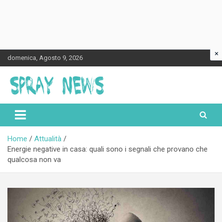
×
Skip
domenica, Agosto 9, 2026
to
content
Spraynews.it
Home
Attualità
Energie negative in casa: quali sono i segnali che provano che
qualcosa non va