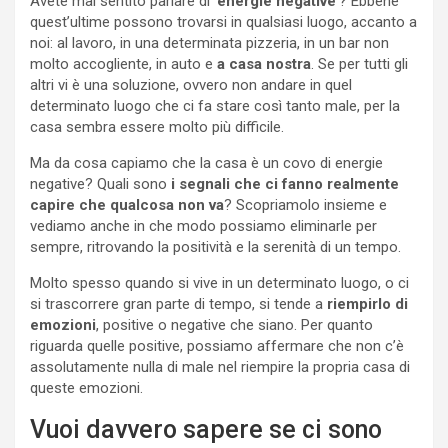
Avete mai sentito parlare di ‘
energie negative
‘? Ebbene
quest’ultime possono trovarsi in qualsiasi luogo, accanto a
noi: al lavoro, in una determinata pizzeria, in un bar non
molto accogliente, in auto e
a casa nostra
. Se per tutti gli
altri vi è una soluzione, ovvero non andare in quel
determinato luogo che ci fa stare così tanto male, per la
casa sembra essere molto più difficile.
Ma da cosa capiamo che la casa è un covo di energie
negative? Quali sono
i segnali che ci fanno realmente
capire che qualcosa non va
? Scopriamolo insieme e
vediamo anche in che modo possiamo eliminarle per
sempre, ritrovando la positività e la serenità di un tempo.
Molto spesso quando si vive in un determinato luogo, o ci
si trascorrere gran parte di tempo, si tende a
riempirlo di
emozioni
, positive o negative che siano. Per quanto
riguarda quelle positive, possiamo affermare che non c’è
assolutamente nulla di male nel riempire la propria casa di
queste emozioni.
Vuoi davvero sapere se ci sono