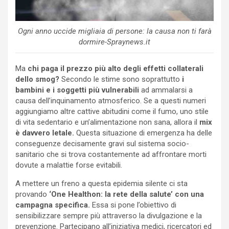
Ogni anno uccide migliaia di persone: la causa non ti farà
dormire-Spraynews.it
Ma
chi paga il prezzo più alto degli effetti collaterali
dello smog?
Secondo le stime sono soprattutto
i
bambini e i soggetti più vulnerabili
ad ammalarsi a
causa dell’inquinamento atmosferico. Se a questi numeri
aggiungiamo altre cattive abitudini come il fumo, uno stile
di vita sedentario e un’alimentazione non sana, allora il
mix
è davvero letale.
Questa situazione di emergenza ha delle
conseguenze decisamente gravi sul sistema socio-
sanitario che si trova costantemente ad affrontare morti
dovute a malattie forse evitabili.
A mettere un freno a questa epidemia silente ci sta
provando
‘One Healthon: la rete della salute’ con una
campagna specifica.
Essa si pone l’obiettivo di
sensibilizzare sempre più attraverso la divulgazione e la
prevenzione. Partecipano all’iniziativa medici, ricercatori ed