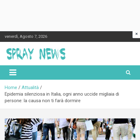
×
Skip
venerdì, Agosto 7, 2026
to
content
Spraynews.it
Home
Attualità
Epidemia silenziosa in Italia, ogni anno uccide migliaia di
persone: la causa non ti farà dormire