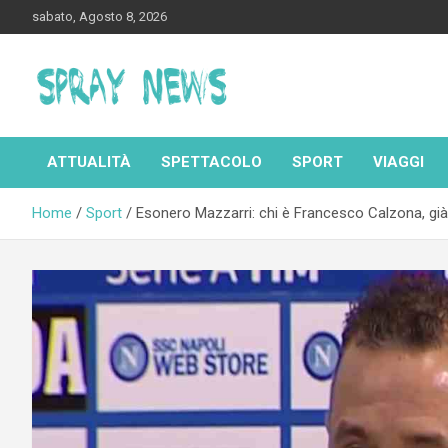
Skip
sabato, Agosto 8, 2026
to
content
Spraynews.it
ATTUALITÀ
SPETTACOLO
SPORT
VIAGGI
Home
Sport
Esonero Mazzarri: chi è Francesco Calzona, già