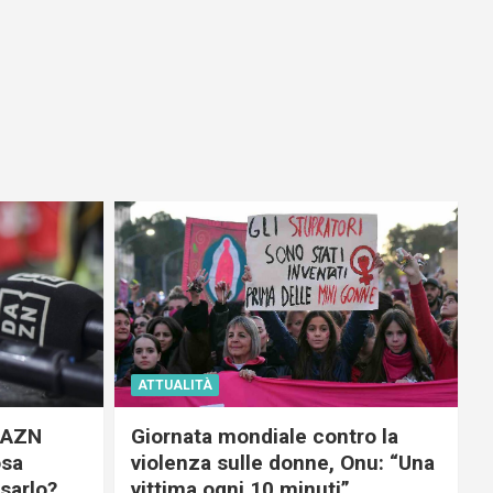
ATTUALITÀ
 DAZN
Giornata mondiale contro la
osa
violenza sulle donne, Onu: “Una
usarlo?
vittima ogni 10 minuti”