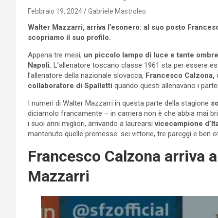
Febbraio 19, 2024
Gabriele Mastroleo
Walter Mazzarri, arriva l’esonero: al suo posto Francesco
scopriamo il suo profilo.
Appena tre mesi,
un piccolo lampo di luce e tante ombr
Napoli.
L’allenatore toscano classe 1961 sta per essere eso
l’allenatore della nazionale slovacca,
Francesco Calzona,
c
collaboratore di Spalletti
quando questi allenavano i parte
I numeri di Walter Mazzarri in questa parte della stagione
so
diciamolo francamente – in carriera non è che abbia mai bri
i suoi anni migliori, arrivando a laurearsi
vicecampione d’It
mantenuto quelle premesse: sei vittorie, tre pareggi e ben o
Francesco Calzona arriva a
Mazzarri