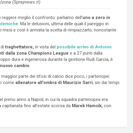
lzona (Spraynews.it)
 reggere meglio il confronto: parliamo dell’
uno a zero in
olemiche
. Ma le delusioni, ultima delle quali il pareggio in
ti mesi e così è arrivata la scelta di rimpiazzarlo, nonostante
 di
traghettatore,
in vista del
possibile arrivo di Antonio
nti dalla zona Champions League
e a 27 punti dalla
 troppo dura e ingenerosa durante la gestione Rudi Garcia, è
n nuovo cambio
.
 maggior parte dei tifosi di calcio dice poco, i partenopei
to come
allenatore all’ombra di Maurizio Sarri
, sin dai tempi
el primo anno a Napoli, in cui la squadra partenopea era
a
capitanata fino all’estate scorsa da
Marek Hamsik,
con