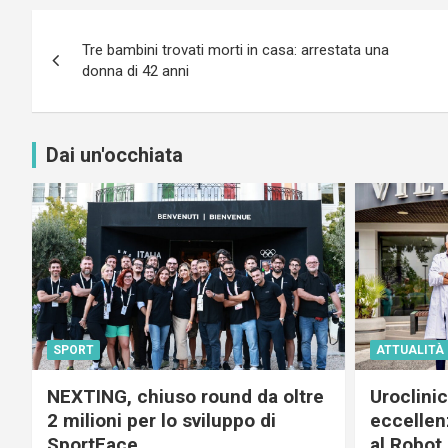
Navigazione
Tre bambini trovati morti in casa: arrestata una
articoli
donna di 42 anni
Dai un'occhiata
SPORT
ATTUALITÀ
NEXTING, chiuso round da oltre
Uroclini
2 milioni per lo sviluppo di
eccellenz
SportFace
al Robot 