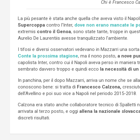
Chi è Francesco Ca
La più pesante è stata anche quella che aveva visto il Napoli
Supercoppa
contro l’Inter,
dove non erano mancate le p
extremis
contro il Genoa
, sono state tante, troppe in ques
Aurelio De Laurentiis avesse tranquilizzato l’ambiente.
I tifosi e diversi osservatori vedevano in Mazzarri una sorta
Conte la prossima stagione
, ma il nono posto,
a nove pu
capolista Inter, contro cui il Napoli aveva perso in maniera
sembrato davvero troppo e quindi ecco
la necessità di u
In panchina, per il dopo Mazzarri, arriva un nome che se alla
conoscono bene: si tratta di
Francesco Calzona,
cresciu
dell’Avellino e poi suo vice a Napoli nel periodo 2015-2018.
Calzona era stato anche collaboratore tecnico di Spalletti n
arrivata al terzo posto, e oggi
allena la nazionale slovacc
discreti risultati.