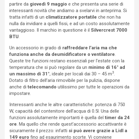
partire da
giovedì 9 maggio
e che presenta una serie di
interessanti novità che andiamo a svelarvi in anteprima. Si
tratta infatti di un
climatizzatore portatile
che non ha
nulla da invidiare a quelli fissi, e ad un costo assolutamente
vantaggioso. Il marchio in questione è il
Silvercrest 7000
BTU
.
Un accessorio in grado di
raffreddare l’aria ma che
funziona anche da deumidificatore o ventilatore
.
Queste tre funzioni restano essenziali per l’estate con la
temperatura che si può regolare da un
minimo di 16° ad
3
un massimo di 31°
, ideale per locali dai 30 – 45 m
.
Dotato di filtro dell’aria rimovibile per la pulizia, dispone
anche di
telecomando
utilissimo per tutte le operazioni da
impostare.
Interessanti anche le altre caratteristiche: potenza di 750
W, capacità del contenitore dell’acqua di 0.5l. Una delle
funzioni assolutamente importanti è quella del
timer da 24
ore
. Ma quello che rende quest’accessorio accattivante è
sicuramente il prezzo: infatti
si può avere grazie a Lidl a
149 euro
fino ad esaurimento scorte. Vi conviene