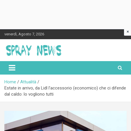
×
Skip
venerdì, Agosto 7, 2026
to
content
Spraynews.it
Home
Attualità
Estate in arrivo, da Lidl l’accessorio (economico) che ci difende
dal caldo: lo vogliono tutti