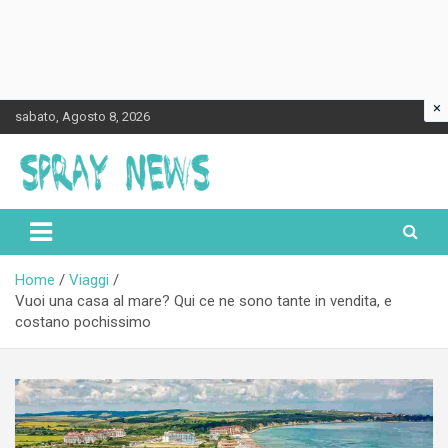
×
Skip
sabato, Agosto 8, 2026
to
content
Spraynews.it
Home
Viaggi
Vuoi una casa al mare? Qui ce ne sono tante in vendita, e
costano pochissimo