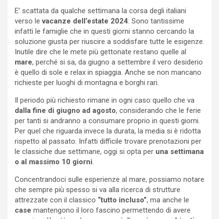
E’ scattata da qualche settimana la corsa degli italiani
verso le
vacanze dell’estate 2024
. Sono tantissime
infatti le famiglie che in questi giorni stanno cercando la
soluzione giusta per riuscire a soddisfare tutte le esigenze.
Inutile dire che le mete più gettonate restano quelle al
mare
, perché si sa, da giugno a settembre il vero desiderio
è quello di sole e relax in spiaggia. Anche se non mancano
richieste per luoghi di montagna e borghi rari.
Il periodo più richiesto rimane in ogni caso quello che va
dalla fine di giugno ad agosto
, considerando che le ferie
per tanti si andranno a consumare proprio in questi giorni.
Per quel che riguarda invece la durata, la media si è ridotta
rispetto al passato. Infatti difficile trovare prenotazioni per
le classiche due settimane, oggi si opta per
una settimana
o al massimo 10 giorni
.
Concentrandoci sulle esperienze al mare, possiamo notare
che sempre più spesso si va alla ricerca di strutture
attrezzate con il classico
“tutto incluso”
, ma anche le
case
mantengono il loro fascino permettendo di avere