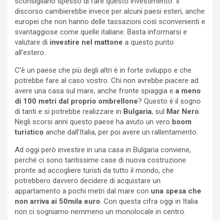
sconsigliano spesso di fare questo investimento. Il
discorso cambierebbe invece per alcuni paesi esteri, anche
europei che non hanno delle tassazioni così sconvenienti e
svantaggiose come quelle italiane. Basta informarsi e
valutare di
investire nel mattone
a questo punto
all’estero.
C’è un paese che più degli altri è in forte sviluppo e che
potrebbe fare al caso vostro. Chi non avrebbe piacere ad
avere una casa sul mare, anche fronte spiaggia e
a meno
di 100 metri dal proprio ombrellone
? Questo è il sogno
di tanti e si potrebbe realizzare in
Bulgaria
, sul
Mar Nero
.
Negli scorsi anni questo paese ha avuto un vero
boom
turistico
anche dall’Italia, per poi avere un rallentamento.
Ad oggi però investire in una casa in Bulgaria conviene,
perché ci sono tantissime case di nuova costruzione
pronte ad accogliere turisti da tutto il mondo, che
potrebbero davvero decidere di acquistare un
appartamento a pochi metri dal mare con
una spesa che
non arriva ai 50mila euro
. Con questa cifra oggi in Italia
non ci sogniamo nemmeno un monolocale in centro.