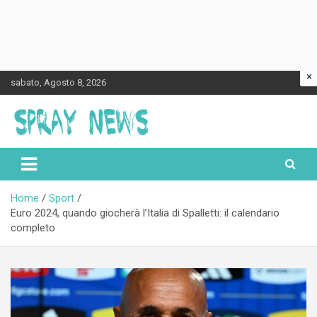
×
Skip
sabato, Agosto 8, 2026
to
content
Spraynews.it
Home
Sport
Euro 2024, quando giocherà l’Italia di Spalletti: il calendario
completo