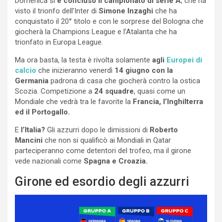
Domenica si
è concluso il campionato di serie A
, che ha
visto il trionfo dell’Inter di
Simone Inzaghi
che ha
conquistato il 20° titolo e con le sorprese del Bologna che
giocherà la Champions League e l’Atalanta che ha
trionfato in Europa League.
Ma ora basta, la testa è rivolta solamente
agli
Europei di
calcio
che inizieranno venerdì
14 giugno con la
Germania
padrona di casa che giocherà contro la ostica
Scozia. Competizione a
24 squadre
, quasi come un
Mondiale che vedrà tra le favorite la
Francia, l’Inghilterra
ed il Portogallo.
E
l’Italia?
Gli azzurri dopo le dimissioni di
Roberto
Mancini
che non si qualificò ai Mondiali in Qatar
parteciperanno come detentori del trofeo, ma il girone
vede nazionali come
Spagna e Croazia.
Girone ed esordio degli azzurri