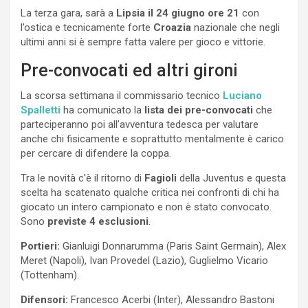
La terza gara, sarà a
Lipsia il 24 giugno ore 21
con
l’ostica e tecnicamente forte
Croazia
nazionale che negli
ultimi anni si è sempre fatta valere per gioco e vittorie.
Pre-convocati ed altri gironi
La scorsa settimana il commissario tecnico
Luciano
Spalletti
ha comunicato la
lista dei pre-convocati
che
parteciperanno poi all’avventura tedesca per valutare
anche chi fisicamente e soprattutto mentalmente è carico
per cercare di difendere la coppa.
Tra le novità c’è il ritorno di
Fagioli
della Juventus e questa
scelta ha scatenato qualche critica nei confronti di chi ha
giocato un intero campionato e non è stato convocato.
Sono
previste 4 esclusioni
.
Portieri:
Gianluigi Donnarumma (Paris Saint Germain), Alex
Meret (Napoli), Ivan Provedel (Lazio), Guglielmo Vicario
(Tottenham).
Difensori:
Francesco Acerbi (Inter), Alessandro Bastoni