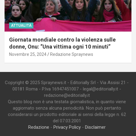
ATTUALITÀ
Giornata mondiale contro la violenza sulle
donne, Onu: “Una vittima ogni 10 minuti”
Novembre 25, 2024
Redazione Spraynews
Copyright © 2025 Spraynews.it - Editorially Srl - Via Assisi 21 -
00181 Roma - P.Iva 16947451007 - legal@editorially.it -
redazione@editorially.it
Questo blog non è una testata giornalistica, in quanto viene
aggiornato senza alcuna periodicità. Non può pertanto
considerarsi un prodotto editoriale ai sensi della legge n. 62
del 07.03.2001
Redazione
-
Privacy Policy
-
Disclaimer