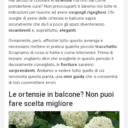
Hai deciso di coltivare le
ortensie
ma non sai come
prendertene cura? Non preoccuparti ti daremo noi tutte le
indicazioni per riuscire ad avere
cespugli rigogliosi
. Chi
sceglie di avere delle ortensie in balcone saprà
sicuramente che da lì a poco gli spazi diventeranno
incantevoli
e, soprattutto,
eleganti
.
Ovviamente, però, affinché tutto questo avvenga è
necessario mettere in pratica qualche piccolo
trucchetto
.
Scopriamo di cosa si tratta e come intervenire. Prima di
iniziare, vogliamo dirvi che sceglierle in questo periodo è
decisamente consigliato, le
fioriture
saranno
sorprendenti
. Andiamo a vedere tutto quello di cui
necessita questa pianta, una
mini guida
che vi consentirà
di non commettere errori.
Le ortensie in balcone? Non puoi
fare scelta migliore