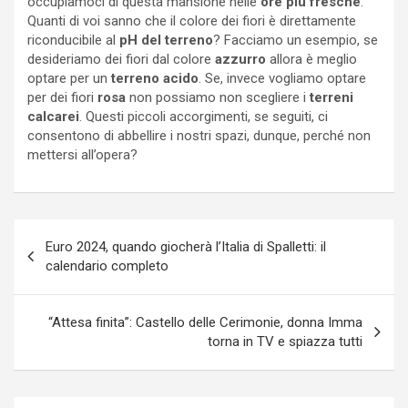
occupiamoci di questa mansione nelle
ore
più fresche
.
Quanti di voi sanno che il colore dei fiori è direttamente
riconducibile al
pH del terreno
? Facciamo un esempio, se
desideriamo dei fiori dal colore
azzurro
allora è meglio
optare per un
terreno acido
. Se, invece vogliamo optare
per dei fiori
rosa
non possiamo non scegliere i
terreni
calcarei
. Questi piccoli accorgimenti, se seguiti, ci
consentono di abbellire i nostri spazi, dunque, perché non
mettersi all’opera?
Navigazione
Euro 2024, quando giocherà l’Italia di Spalletti: il
articoli
calendario completo
“Attesa finita”: Castello delle Cerimonie, donna Imma
torna in TV e spiazza tutti