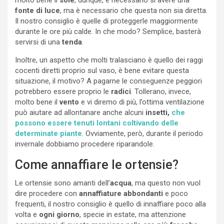
fonte di luce
, ma è necessario che questa non sia diretta.
Il nostro consiglio è quelle di proteggerle maggiormente
durante le ore più calde. In che modo? Semplice, basterà
servirsi di una
tenda
.
Inoltre, un aspetto che molti tralasciano è quello dei raggi
cocenti diretti proprio sul vaso, è bene evitare questa
situazione, il motivo? A pagarne le conseguenze peggiori
potrebbero essere proprio le
radici
. Tollerano, invece,
molto bene il
vento
e vi diremo di più, l’ottima ventilazione
può aiutare ad allontanare anche alcuni
insetti,
che
possono essere tenuti lontani coltivando delle
determinate piante
. Ovviamente, però, durante il periodo
invernale dobbiamo procedere riparandole.
Come annaffiare le ortensie?
Le ortensie sono amanti dell’
acqua
, ma questo non vuol
dire procedere con
annaffiature abbondanti
e poco
frequenti, il nostro consiglio è quello di innaffiare poco alla
volta e
ogni giorno
, specie in estate, ma attenzione