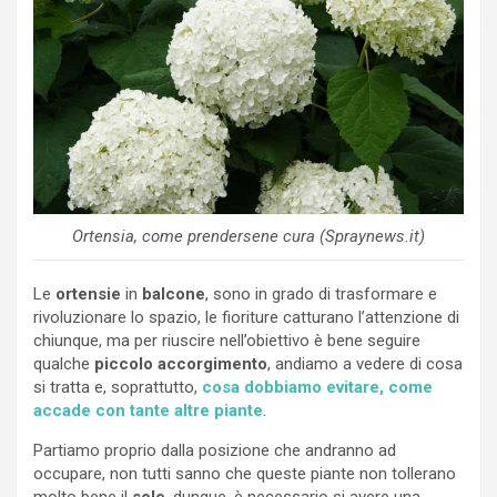
Ortensia, come prendersene cura (Spraynews.it)
Le
ortensie
in
balcone
, sono in grado di trasformare e
rivoluzionare lo spazio, le fioriture catturano l’attenzione di
chiunque, ma per riuscire nell’obiettivo è bene seguire
qualche
piccolo accorgimento
, andiamo a vedere di cosa
si tratta e, soprattutto,
cosa dobbiamo evitare, come
accade con tante altre piante
.
Partiamo proprio dalla posizione che andranno ad
occupare, non tutti sanno che queste piante non tollerano
molto bene il
sole
, dunque, è necessario si avere una