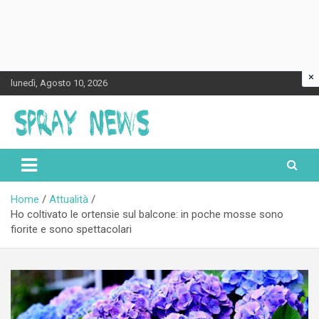
×
Skip
lunedì, Agosto 10, 2026
to
content
Spraynews.it
Home
Attualità
Ho coltivato le ortensie sul balcone: in poche mosse sono
fiorite e sono spettacolari