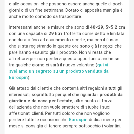
e alle occasioni che possono essere anche quelle di pochi
giorni o di un fine settimana. Dotato di apposita maniglia è
anche molto comodo da trasportare.
Interessanti anche le misure che sono di
40×29, 5×5,2 cm
con una capacità di
29 litri
. L’offerta come detto è limitata
con durata fino ad esaurimento scorte, ma con il flusso
che si sta registrando in queste ore sono già i negozi che
pare hanno esaurito già il prodotto. Non vi resta che
affrettarvi per non perdervi questa opportunità anche se
tra qualche giorno ci sarà il nuovo volantino (
qui vi
sveliamo un segreto su un prodotto venduto da
Eurospin
).
Già atteso dai clienti e che conterrà altri regaloni a tutti gli
interessati, soprattutto per quel che riguarda i
prodotti da
giardino e da casa per l’estate
, altro punto di forza
dell’azienda che non vuole smettere di stupire i suoi
affezionati clienti. Per tutti coloro che non vogliono
perdere tutte le occasioni che
Eurospin
dedica mese per
mese si consiglia di tenere sempre sott’occhio i volantini.