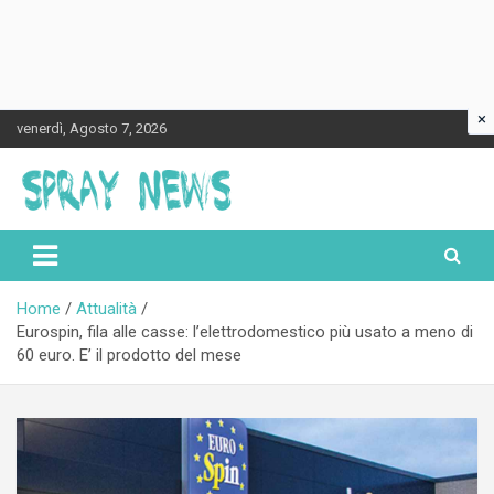
×
Skip
venerdì, Agosto 7, 2026
to
content
Spraynews.it
Home
Attualità
Eurospin, fila alle casse: l’elettrodomestico più usato a meno di
60 euro. E’ il prodotto del mese