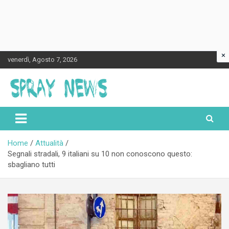
×
Skip
venerdì, Agosto 7, 2026
to
content
Spraynews.it
Home
Attualità
Segnali stradali, 9 italiani su 10 non conoscono questo:
sbagliano tutti