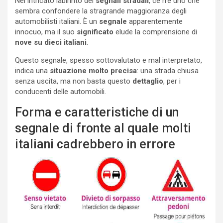
Nel intricato labirinto dei
segnali stradali
, ce n’è uno che
sembra confondere la stragrande maggioranza degli
automobilisti italiani. È un
segnale
apparentemente
innocuo, ma il suo
significato
elude la comprensione di
nove su dieci italiani
.
Questo segnale, spesso sottovalutato e mal interpretato,
indica una
situazione molto precisa
: una strada chiusa
senza uscita, ma non basta questo
dettaglio
, per i
conducenti delle automobili.
Forma e caratteristiche di un
segnale di fronte al quale molti
italiani cadrebbero in errore