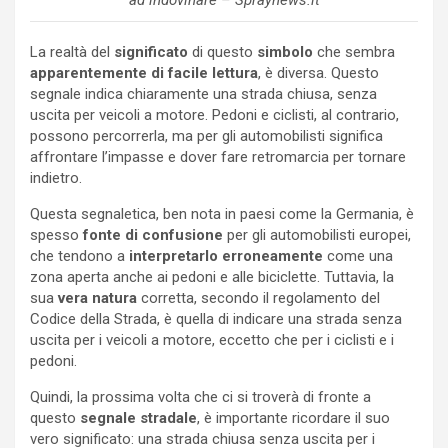
ad indovinare – Spraynews.it
La realtà del
significato
di questo
simbolo
che sembra
apparentemente di facile lettura
, è diversa. Questo
segnale indica chiaramente una strada chiusa, senza
uscita per veicoli a motore. Pedoni e ciclisti, al contrario,
possono percorrerla, ma per gli automobilisti significa
affrontare l’impasse e dover fare retromarcia per tornare
indietro.
Questa segnaletica, ben nota in paesi come la Germania, è
spesso
fonte di confusione
per gli automobilisti europei,
che tendono a
interpretarlo erroneamente
come una
zona aperta anche ai pedoni e alle biciclette. Tuttavia, la
sua
vera natura
corretta, secondo il regolamento del
Codice della Strada, è quella di indicare una strada senza
uscita per i veicoli a motore, eccetto che per i ciclisti e i
pedoni.
Quindi, la prossima volta che ci si troverà di fronte a
questo
segnale stradale
, è importante ricordare il suo
vero significato: una strada chiusa senza uscita per i