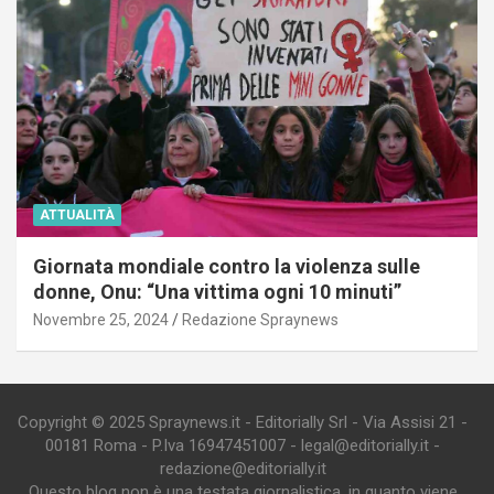
ATTUALITÀ
Giornata mondiale contro la violenza sulle
donne, Onu: “Una vittima ogni 10 minuti”
Novembre 25, 2024
Redazione Spraynews
Copyright © 2025 Spraynews.it - Editorially Srl - Via Assisi 21 -
00181 Roma - P.Iva 16947451007 - legal@editorially.it -
redazione@editorially.it
Questo blog non è una testata giornalistica, in quanto viene