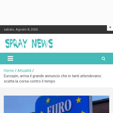
×
Skip
sabato, Agosto 8, 2026
to
content
Spraynews.it
Home
Attualità
Eurospin, arriva il grande annuncio che in tanti attendevano:
scatta la corsa contro il tempo