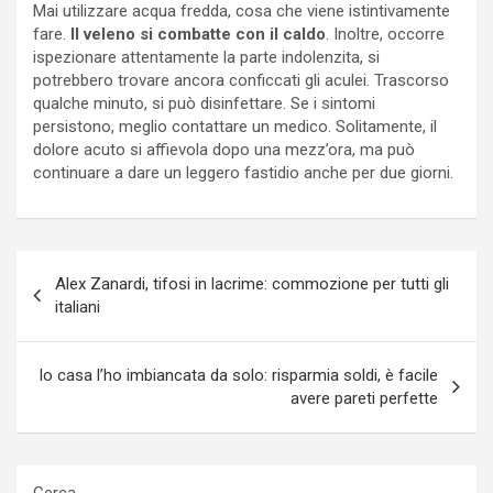
Mai utilizzare acqua fredda, cosa che viene istintivamente
fare.
Il veleno si combatte con il caldo
. Inoltre, occorre
ispezionare attentamente la parte indolenzita, si
potrebbero trovare ancora conficcati gli aculei. Trascorso
qualche minuto, si può disinfettare. Se i sintomi
persistono, meglio contattare un medico. Solitamente, il
dolore acuto si affievola dopo una mezz’ora, ma può
continuare a dare un leggero fastidio anche per due giorni.
Navigazione
Alex Zanardi, tifosi in lacrime: commozione per tutti gli
articoli
italiani
Io casa l’ho imbiancata da solo: risparmia soldi, è facile
avere pareti perfette
Cerca