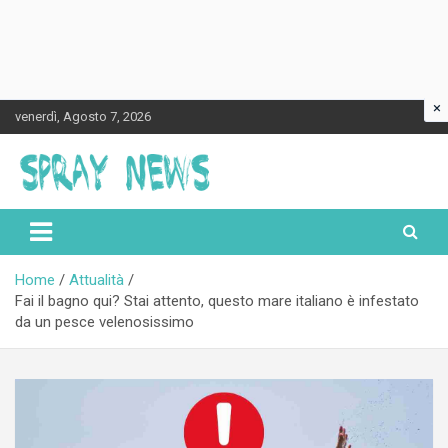
×
Skip
venerdì, Agosto 7, 2026
to
content
Spraynews.it
Home
Attualità
Fai il bagno qui? Stai attento, questo mare italiano è infestato
da un pesce velenosissimo