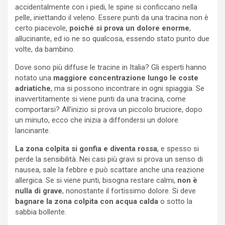
accidentalmente con i piedi, le spine si conficcano nella
pelle, iniettando il veleno. Essere punti da una tracina non è
certo piacevole,
poiché si prova un dolore enorme
,
allucinante, ed io ne so qualcosa, essendo stato punto due
volte, da bambino.
Dove sono più diffuse le tracine in Italia? Gli esperti hanno
notato una
maggiore concentrazione lungo le coste
adriatiche
, ma si possono incontrare in ogni spiaggia. Se
inavvertitamente si viene punti da una tracina, come
comportarsi? All’inizio si prova un piccolo bruciore, dopo
un minuto, ecco che inizia a diffondersi un dolore
lancinante.
La zona colpita si gonfia e diventa rossa
, e spesso si
perde la sensibilità. Nei casi più gravi si prova un senso di
nausea, sale la febbre e può scattare anche una reazione
allergica. Se si viene punti, bisogna restare calmi,
non è
nulla di grave
, nonostante il fortissimo dolore. Si deve
bagnare la zona colpita con acqua calda
o sotto la
sabbia bollente.