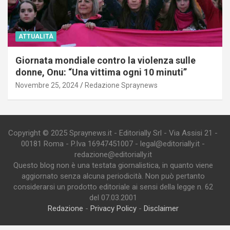
ATTUALITÀ
Giornata mondiale contro la violenza sulle
donne, Onu: “Una vittima ogni 10 minuti”
Novembre 25, 2024
Redazione Spraynews
Copyright © 2025 Spraynews.it - Editorially Srl - Via Assisi 21 -
00181 Roma - P.Iva 16947451007 - legal@editorially.it -
redazione@editorially.it
Questo blog non è una testata giornalistica, in quanto viene
aggiornato senza alcuna periodicità. Non può pertanto
considerarsi un prodotto editoriale ai sensi della legge n. 62
del 07.03.2001
Redazione
-
Privacy Policy
-
Disclaimer