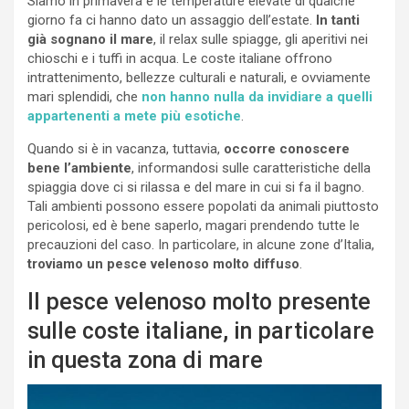
Siamo in primavera e le temperature elevate di qualche
giorno fa ci hanno dato un assaggio dell’estate.
In tanti
già sognano il mare
, il relax sulle spiagge, gli aperitivi nei
chioschi e i tuffi in acqua. Le coste italiane offrono
intrattenimento, bellezze culturali e naturali, e ovviamente
mari splendidi, che
non hanno nulla da invidiare a quelli
appartenenti a mete più esotiche
.
Quando si è in vacanza, tuttavia,
occorre conoscere
bene l’ambiente
, informandosi sulle caratteristiche della
spiaggia dove ci si rilassa e del mare in cui si fa il bagno.
Tali ambienti possono essere popolati da animali piuttosto
pericolosi, ed è bene saperlo, magari prendendo tutte le
precauzioni del caso. In particolare, in alcune zone d’Italia,
troviamo un pesce velenoso molto diffuso
.
Il pesce velenoso molto presente
sulle coste italiane, in particolare
in questa zona di mare