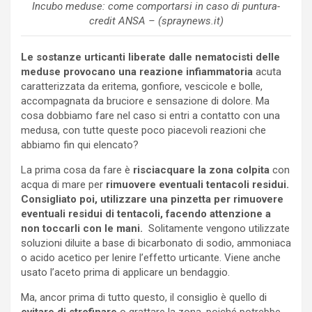
Incubo meduse: come comportarsi in caso di puntura-
credit ANSA – (spraynews.it)
Le sostanze urticanti liberate dalle nematocisti delle
meduse provocano una reazione infiammatoria
acuta
caratterizzata da eritema, gonfiore, vescicole e bolle,
accompagnata da bruciore e sensazione di dolore. Ma
cosa dobbiamo fare nel caso si entri a contatto con una
medusa, con tutte queste poco piacevoli reazioni che
abbiamo fin qui elencato?
La prima cosa da fare è
risciacquare la zona colpita
con
acqua di mare per
rimuovere eventuali tentacoli residui.
Consigliato poi, utilizzare una pinzetta per rimuovere
eventuali residui di tentacoli, facendo attenzione a
non toccarli con le mani.
Solitamente vengono utilizzate
soluzioni diluite a base di bicarbonato di sodio, ammoniaca
o acido acetico per lenire l’effetto urticante. Viene anche
usato l’aceto prima di applicare un bendaggio.
Ma, ancor prima di tutto questo, il consiglio è quello di
evitare
di strofinare
o grattare la zona, poiché potrebbe