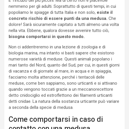
E’ l’incubo dei più piccini. Ma di certo non è piacevole
nemmeno per gli adulti. Soprattutto di questi tempi, in cui
popoliamo le spiagge di tutta Italia e non solo,
esiste il
concreto rischio di essere punti da una medusa.
Che
dolore! Sarà sicuramente capitato a tutti almeno una volta
nella vita. Ebbene, qualora dovesse avvenire tutto ciò,
bisogna comportarsi in questo modo.
Non ci addentreremo in una lezione di zoologia e di
biologia marina, ma intanto vi basti sapere che esistono
numerose varietà di meduse. Questi animali popolano i
mari tanto del Nord, quanto del Sud, per cui, in questi giorni
di vacanza e di giornate al mare, in acqua e in spiaggia,
facciamo molta attenzione, perché i tentacoli delle
meduse, come ben sappiamo, sono urticanti e si attivano
quando vengono toccati grazie a un meccanorecettore
detto cnidociglio ed estroflettono dei filamenti urticanti
detti cnidae. La natura della sostanza urticante può variare
a seconda della specie di medusa.
Come comportarsi in caso di
contatto con una medusa