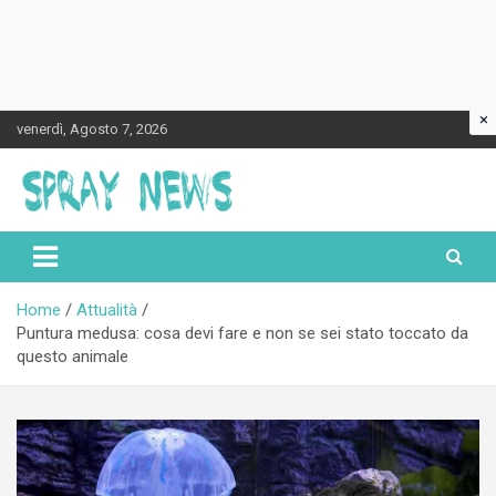
×
Skip
venerdì, Agosto 7, 2026
to
content
Spraynews.it
Home
Attualità
Puntura medusa: cosa devi fare e non se sei stato toccato da
questo animale