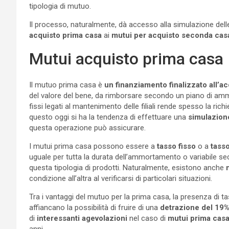
tipologia di mutuo.
Il processo, naturalmente, dà accesso alla simulazione delle
acquisto prima casa
ai
mutui per acquisto seconda ca
Mutui acquisto prima casa
Il mutuo prima casa è
un finanziamento finalizzato all’ac
del valore del bene, da rimborsare secondo un piano di amm
fissi legati al mantenimento delle filiali rende spesso la rich
questo oggi si ha la tendenza di effettuare una
simulazion
questa operazione può assicurare.
I mutui prima casa possono essere a
tasso fisso
o a
tasso
uguale per tutta la durata dell’ammortamento o variabile sec
questa tipologia di prodotti. Naturalmente, esistono anche
condizione all’altra al verificarsi di particolari situazioni.
Tra i vantaggi del mutuo per la prima casa, la presenza di tass
affiancano la possibilità di fruire di una
detrazione del 19% 
di
interessanti agevolazioni
nel caso di
mutui prima cas
anni.