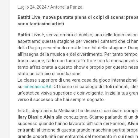
Luglio 24, 2024
Antonella Panza
Battiti Live, nuova puntata piena di colpi di scena: prepa
sono tantissimi artisti
Battiti Live
è, senza ombra di dubbio, una delle trasmissioni 
aspettiamo questa stagione per vedere i cantanti che ci hann
della Puglia presentando così le loro hit della stagione. Dunq
all’insegna della musica e del divertimento. Per tanto tem
trasmissione, farlo con tanto affetto e con la consapevole
tanto affezionata a questo show e proprio per questo nes
stato un cambio di conduzione.
La classe superiore di una vera casa da gioco internazionale
su
ninecasino9.it
. Offriamo un catalogo di titoli raffinati, i
un’estetica visiva superiore e coinvolgente. Inizia la tua gran
verso il successo che hai sempre sognato.
Infatti, dopo anni, la Mediaset ha deciso di cambiare compl
Ilary Blasi
e
Alvin
alla conduzione. Stiamo parlando di un du
successo quando hanno lavorato all’Isola dei Famosi,
Alvin
entrambi al timone di questa grande macchina partita propr
grande opportunità per entrambi, dal momento in cui negli 