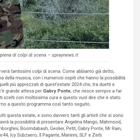
 piena di colpi di scena – spraynews.it
erverà tantissimi colpi di scena. Come abbiamo già detto,
na della musica, con i numerosi ospiti che hanno la possibilità
quelli più apprezzati di quest’estate 2024 che, tra duetti e
c’è grande attesa per
Gabry Ponte
, che riesce sempre a far
ati scelti con moltissima cura e questo vuol dire che è stato
torno a questo programma così tanto seguito.
ti questa estate, e sono davvero tanti gli artisti che si sono
avrà la possibilità di presentare Angelina Mango, Mahmood,
Lamborghini, Boomdabash, Geolier, Petit, Gabry Ponte, Mr Rain,
r44, Icy Subzaero, Il Pagante, Maninni, SLF e Zerb.