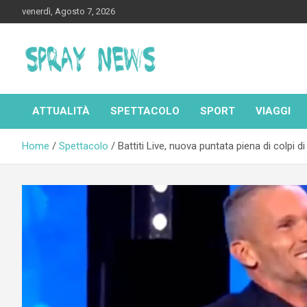
Skip
venerdì, Agosto 7, 2026
to
content
Spraynews.it
ATTUALITÀ
SPETTACOLO
SPORT
VIAGGI
Home
Spettacolo
Battiti Live, nuova puntata piena di colpi di