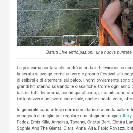
Battiti Live anticipazioni: una nuova puntata
La prossima puntata che andrà in onda in televisione ci ris
la serata si svolge come un vero e proprio Festival all’inseg
di esibirsi e di alternarsi sul palco. I nomi ovviamente sono 
grandi hit, stanno scalando le classifiche. Come ogni anno 
ballare tutti. Insomma, anche quest’anno, gli ospiti sono st
fatto davvero un lavoro incredibile, anche questa volta, at
In generale sono attesi i nomi che stanno facendo ballare tut
impegnati al meglio per regalare una stagione magica.
Ilary
Fedez, Emis Killa, Annalisa, Tananai, Orietta Berti, Elettra 
Sophie And The Giants, Clara, Anna, Alfa, Fabio Rovazzi, bnk