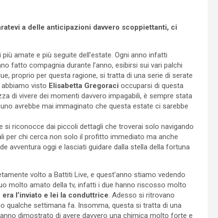
ratevi a delle anticipazioni davvero scoppiettanti, ci
più amate e più seguite dell’estate. Ogni anno infatti
o fatto compagnia durante l’anno, esibirsi sui vari palchi
ue, proprio per questa ragione, si tratta di una serie di serate
po abbiamo visto
Elisabetta Gregoraci
occuparsi di questa
zza di vivere dei momenti davvero impagabili, è sempre stata
suno avrebbe mai immaginato che questa estate ci sarebbe
 si riconocce dai piccoli dettagli che troverai solo navigando
deali per chi cerca non solo il profitto immediato ma anche
de avventura oggi e lasciati guidare dalla stella della fortuna
etamente volto a Battiti Live, e quest’anno stiamo vedendo
o molto amato della tv, infatti i due hanno riscosso molto
 era l’inviato e lei la conduttrice
. Adesso si ritrovano
io qualche settimana fa. Insomma, questa si tratta di una
hanno dimostrato di avere davvero una chimica molto forte e