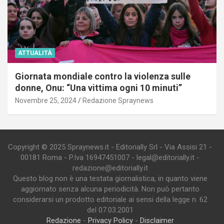
ATTUALITÀ
Giornata mondiale contro la violenza sulle
donne, Onu: “Una vittima ogni 10 minuti”
Novembre 25, 2024
Redazione Spraynews
Copyright © 2025 Spraynews.it - Editorially Srl - Via Assisi 21 -
00181 Roma - P.Iva 16947451007 - legal@editorially.it -
redazione@editorially.it
Questo blog non è una testata giornalistica, in quanto viene
aggiornato senza alcuna periodicità. Non può pertanto
considerarsi un prodotto editoriale ai sensi della legge n. 62
del 07.03.2001
Redazione
-
Privacy Policy
-
Disclaimer