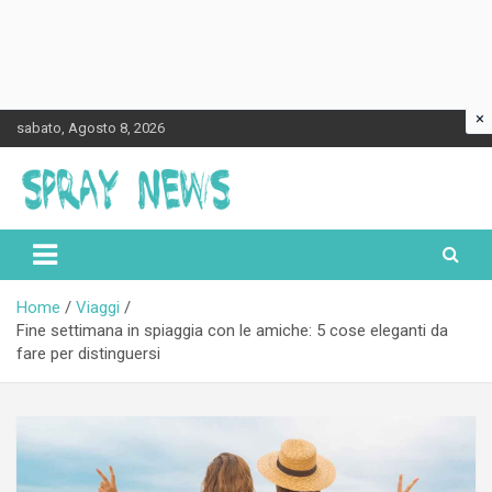
×
Skip
sabato, Agosto 8, 2026
to
content
Spraynews.it
Home
Viaggi
Fine settimana in spiaggia con le amiche: 5 cose eleganti da
fare per distinguersi