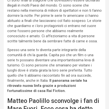
Ci sono finali di stagione che dovrebbero essere dichiarati
illegali in molti Paesi del mondo. Ci sono scene che
restano nella memoria di milioni di spettatori e non ti fanno
dormire la notte. Per prime le serie tv americane ci hanno
abituato a finali che lasciavano col fiato sospeso. Le storie
che guardiamo e i loro protagonisti ci entrano nel cuore
come fossero persone che abbiamo realmente
conosciuto e amato. Ci affezioniamo a vita di persone
scritte talmente bene da sembrare fatte di carne e ossa.
Spesso una serie tv diventa parte integrante della
comunità di chi la guarda. Capita poi che un film o una
serie tv possano diventare una importantissima leva di
turismo. Ci sono persone che smaniano per visitare i
luoghi dove è stata girata la loro serie preferita. Tutto
quello che ti abbiamo raccontato fin ad ora succede,
finalmente, anche in Italia.
Il panorama seriale ha
ritrovato nuova linfa grazie a produzioni
fortunatissime di casa Rai Fiction.
Matteo Paolillo sconvolge i fan di
Mare Fuori. Ecco cosa ha detto