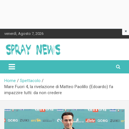
×
Skip
venerdì, Agosto 7, 2026
to
content
Spraynews.it
Home
Spettacolo
Mare Fuori 4, la rivelazione di Matteo Paolillo (Edoardo) fa
impazzire tutti: da non credere