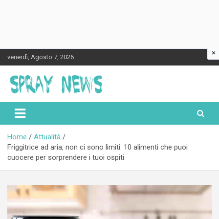
×
Skip
venerdì, Agosto 7, 2026
to
content
Spraynews.it
Home
Attualità
Friggitrice ad aria, non ci sono limiti: 10 alimenti che puoi
cuocere per sorprendere i tuoi ospiti