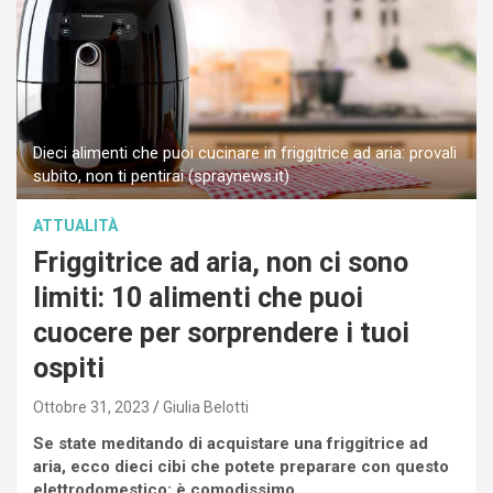
Dieci alimenti che puoi cucinare in friggitrice ad aria: provali
subito, non ti pentirai (spraynews.it)
ATTUALITÀ
Friggitrice ad aria, non ci sono
limiti: 10 alimenti che puoi
cuocere per sorprendere i tuoi
ospiti
Ottobre 31, 2023
Giulia Belotti
Se state meditando di acquistare una friggitrice ad
aria, ecco dieci cibi che potete preparare con questo
elettrodomestico: è comodissimo.