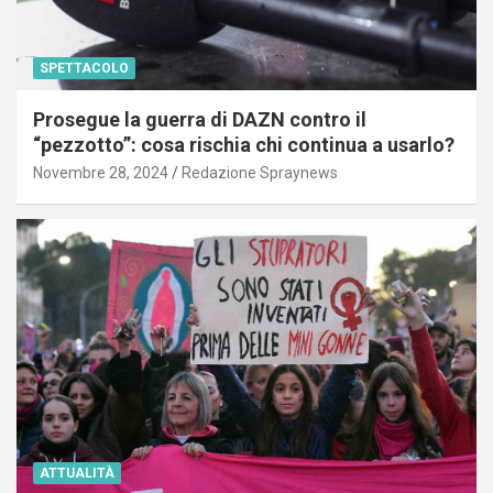
SPETTACOLO
Prosegue la guerra di DAZN contro il
“pezzotto”: cosa rischia chi continua a usarlo?
Novembre 28, 2024
Redazione Spraynews
ATTUALITÀ