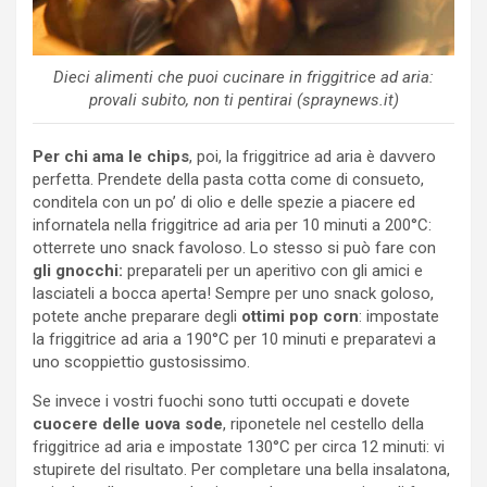
Dieci alimenti che puoi cucinare in friggitrice ad aria:
provali subito, non ti pentirai (spraynews.it)
Per chi ama le chips
, poi, la friggitrice ad aria è davvero
perfetta. Prendete della pasta cotta come di consueto,
conditela con un po’ di olio e delle spezie a piacere ed
infornatela nella friggitrice ad aria per 10 minuti a 200°C:
otterrete uno snack favoloso. Lo stesso si può fare con
gli gnocchi:
preparateli per un aperitivo con gli amici e
lasciateli a bocca aperta! Sempre per uno snack goloso,
potete anche preparare degli
ottimi pop corn
: impostate
la friggitrice ad aria a 190°C per 10 minuti e preparatevi a
uno scoppiettio gustosissimo.
Se invece i vostri fuochi sono tutti occupati e dovete
cuocere delle uova sode
, riponetele nel cestello della
friggitrice ad aria e impostate 130°C per circa 12 minuti: vi
stupirete del risultato. Per completare una bella insalatona,