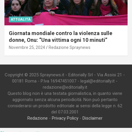
ATTUALITÀ
Giornata mondiale contro la violenza sulle
donne, Onu: “Una vittima ogni 10 minuti”
Novembre 25, 2024
Redazione Spraynews
Copyright © 2025 Spraynews.it - Editorially Srl - Via Assisi 21 -
00181 Roma - P.Iva 16947451007 - legal@editorially.it -
redazione@editorially.it
Questo blog non è una testata giornalistica, in quanto viene
aggiornato senza alcuna periodicità. Non può pertanto
considerarsi un prodotto editoriale ai sensi della legge n. 62
del 07.03.2001
Redazione
-
Privacy Policy
-
Disclaimer