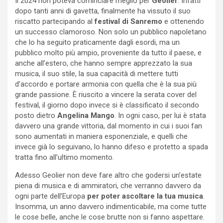
Il 2024 non poteva cominciare meglio per
Geolier
. Infatti
dopo tanti anni di gavetta, finalmente ha vissuto il suo
riscatto partecipando al
festival di Sanremo
e ottenendo
un successo clamoroso. Non solo un pubblico napoletano
che lo ha seguito praticamente dagli esordi, ma un
pubblico molto più ampio, proveniente da tutto il paese, e
anche all’estero, che hanno sempre apprezzato la sua
musica, il suo stile, la sua capacità di mettere tutti
d’accordo e portare armonia con quella che è la sua più
grande passione. È riuscito a vincere la serata cover del
festival, il giorno dopo invece si è classificato il secondo
posto dietro
Angelina Mango
. In ogni caso, per lui è stata
davvero una grande vittoria, dal momento in cui i suoi fan
sono aumentati in maniera esponenziale, e quelli che
invece già lo seguivano, lo hanno difeso e protetto a spada
tratta fino all’ultimo momento.
Adesso Geolier non deve fare altro che godersi un’estate
piena di musica e di ammiratori, che verranno davvero da
ogni parte dell’Europa
per poter ascoltare la tua musica
.
Insomma, un anno davvero indimenticabile, ma come tutte
le cose belle, anche le cose brutte non si fanno aspettare.