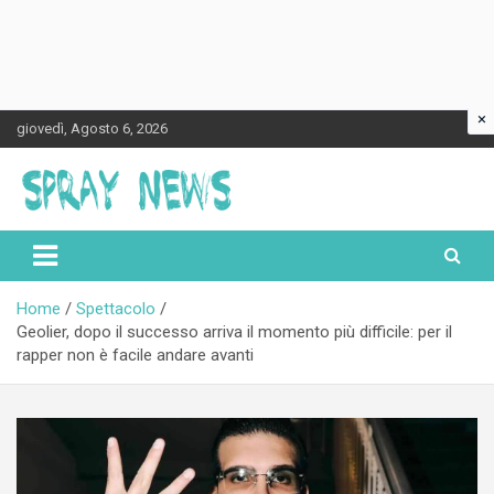
×
Skip
giovedì, Agosto 6, 2026
to
content
Spraynews.it
Home
Spettacolo
Geolier, dopo il successo arriva il momento più difficile: per il
rapper non è facile andare avanti