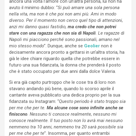
ancora una volta l’amore con un’altra persona, lui non ha
avuto il minimo dubbio: “
Si può amare una sola persona
nella vita, ma non è che poi non ami più. Ami in modo
diverso. Per il momento non cerco quel tipo di attenzioni,
anzi mi danno quasi fastidio,
ma credo che non potrei
stare con una ragazza che non sia di Napoli
. Le ragazze di
Napoli mi piacciono perché sono passionali, amano nel
mio stesso modo
”. Dunque, anche se
Geolier
non è
decisamente ancora pronto a gettarsi in un’altra storia, ha
già le idee chiare riguardo quella che potrebbe essere in
futuro una sua fidanzata, la donna che prenderà il posto
che è stato occupato per due anni dalla dolce Valeria.
Si era già capito purtroppo che le cose tra di loro non
stavano andando più bene, quando lo scorso aprile il
cantante aveva pubblicato una dedica proprio per la sua
fidanzata su Instagram: “
Questo periodo è stato troppo sia
per me che per te.
Ma alcune cose sono infinite anche se
finiscono
. Nessuno ti conosce realmente, nessuno mi
conosce realmente. Il tuo posto non lo avrà mai nessuno
nemmeno tra 10 anni, nemmeno tra 20 sarà possibile sia
per me che per te
”. Insomma, per quanto entrambi