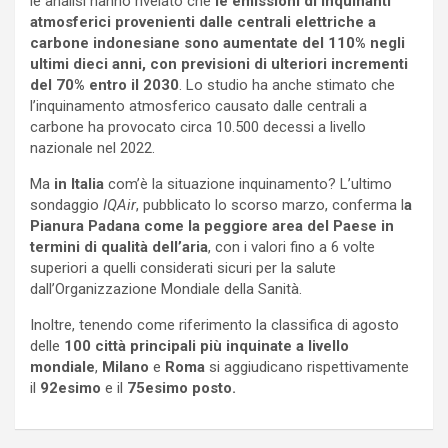
le analisi hanno rivelato che
le emissioni di inquinanti
atmosferici provenienti dalle centrali elettriche a
carbone indonesiane sono aumentate del 110% negli
ultimi dieci anni, con previsioni di ulteriori incrementi
del 70% entro il 2030
. Lo studio ha anche stimato che
l’inquinamento atmosferico causato dalle centrali a
carbone ha provocato circa 10.500 decessi a livello
nazionale nel 2022.
Ma
in Italia
com’è la situazione inquinamento? L’ultimo
sondaggio
IQAir
, pubblicato lo scorso marzo, conferma l
a
Pianura Padana come la peggiore area del Paese in
termini di qualità dell’aria
, con i valori fino a 6 volte
superiori a quelli considerati sicuri per la salute
dall’Organizzazione Mondiale della Sanità.
Inoltre, tenendo come riferimento la classifica di agosto
delle
100 città principali più inquinate a livello
mondiale
,
Milano
e
Roma
si aggiudicano rispettivamente
il
92esimo
e il
75esimo posto.