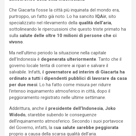
Che Giacarta fosse la città più inquinata del mondo era,
purtroppo, un fatto già noto. Lo ha sancito
IQAir
, sito
specializzato nel rilevamento della
qualità dell’aria
,
sottolineando le ripercussioni che questo triste primato ha
sulla
salute delle oltre 10 milioni di persone che ci
vivono
.
Ma nell’ultimo periodo la situazione nella capitale
dell’Indonesia è
degenerata ulteriormente
. Tanto che il
governo locale tenta di correre ai ripari e salvare il
salvabile. Infatti, il
governatore ad interim di Giacarta ha
ordinato a tutti i dipendenti pubblici di lavorare da casa
per due mesi
. Lo ha fatto come misura per ridurre
l’intenso inquinamento atmosferico in città, dopo il
peggioramento registrato nelle ultime settimane.
Addirittura, anche il
presidente dell’Indonesia
,
Joko
Widodo
, starebbe subendo le conseguenze
dell’inquinamento atmosferico. Secondo i suoi portavoce
del Governo, infatti, la s
ua salute sarebbe peggiorata
proprio a causa della scarsa qualità dell’aria.