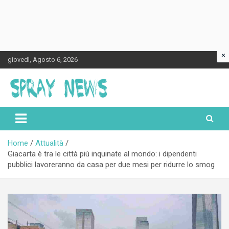
×
Skip
giovedì, Agosto 6, 2026
to
content
Spraynews.it
Home
Attualità
Giacarta è tra le città più inquinate al mondo: i dipendenti
pubblici lavoreranno da casa per due mesi per ridurre lo smog