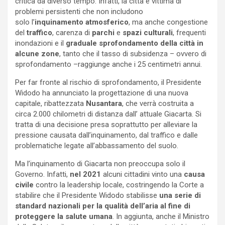
critica da diverso tempo. Infatti, la città è vittima di
problemi persistenti che non includono
solo l’
inquinamento atmosferico
, ma anche congestione
del
traffico
, carenza di
parchi
e
spazi culturali
, frequenti
inondazioni e il
graduale sprofondamento della città in
alcune zone
, tanto che il tasso di subsidenza – ovvero di
sprofondamento –raggiunge anche i 25 centimetri annui.
Per far fronte al rischio di sprofondamento, il Presidente
Widodo ha annunciato la progettazione di una nuova
capitale, ribattezzata
Nusantara
, che verrà costruita a
circa 2.000 chilometri di distanza dall’ attuale Giacarta. Si
tratta di una decisione presa soprattutto per alleviare la
pressione causata dall’inquinamento, dal traffico e dalle
problematiche legate all’abbassamento del suolo.
Ma l’inquinamento di Giacarta non preoccupa solo il
Governo. Infatti,
nel 2021
alcuni cittadini vinto una
causa
civile
contro la leadership locale, costringendo la Corte a
stabilire che il Presidente Widodo stabilisse
una serie di
standard nazionali per la qualità dell’aria al fine di
proteggere la salute umana
. In aggiunta, anche il Ministro