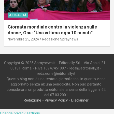
ATTUALITÀ
Giornata mondiale contro la violenza sulle
donne, Onu: “Una vittima ogni 10 minuti”
Novembre 25, 2024
Redazione Spraynews
Copyright © 2025 Spraynews.it - Editorially Srl - Via Assisi 21 -
00181 Roma - P.Iva 16947451007 - legal@editorially.it -
redazione@editorially.it
Questo blog non è una testata giornalistica, in quanto viene
aggiornato senza alcuna periodicità. Non può pertanto
considerarsi un prodotto editoriale ai sensi della legge n. 62
del 07.03.2001
Redazione
-
Privacy Policy
-
Disclaimer
Change privacy settings