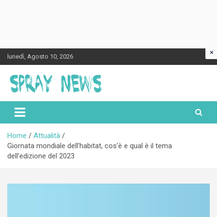
×
Skip
lunedì, Agosto 10, 2026
to
content
Spraynews.it
Home
Attualità
Giornata mondiale dell’habitat, cos’è e qual è il tema
dell’edizione del 2023