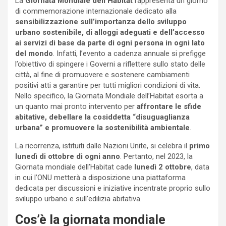
La
Giornata Mondiale dell’Habitat
rappresenta un giorno
di commemorazione internazionale dedicato alla
sensibilizzazione sull’importanza dello sviluppo
urbano sostenibile, di alloggi adeguati e dell’accesso
ai servizi di base da parte di ogni persona in ogni lato
del mondo
. Infatti, l’evento a cadenza annuale si prefigge
l’obiettivo di spingere i Governi a riflettere sullo stato delle
città, al fine di promuovere e sostenere cambiamenti
positivi atti a garantire per tutti migliori condizioni di vita.
Nello specifico, la Giornata Mondiale dell’Habitat esorta a
un quanto mai pronto intervento per
affrontare le sfide
abitative, debellare la cosiddetta “disuguaglianza
urbana” e promuovere la sostenibilità ambientale
.
La ricorrenza, istituiti dalle Nazioni Unite, si celebra il
primo
lunedì di ottobre di ogni anno
. Pertanto, nel 2023, la
Giornata mondiale dell’Habitat cade
lunedì 2 ottobre
, data
in cui l’ONU metterà a disposizione una piattaforma
dedicata per discussioni e iniziative incentrate proprio sullo
sviluppo urbano e sull’edilizia abitativa.
Cos’è la giornata mondiale