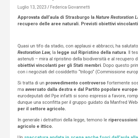
Luglio 13, 2023
Federica Giovannetti
Approvata dall’aula di Strasburgo la
Nature Restoration 
recupero delle aree naturali. Previsti obiettivi vincolant
Quasi un tifo da stadio, con applausi e abbracci, ha salutato
Restoration Law,
la
legge sul Ripristino della natura
. Il t
astenuti – mira al ripristino della biodiversità e al recup
obiettivi vincolanti per gli Stati membri
. Dopo questo prim
con i negoziati del cosiddetto “trilogo” (Commissione europ
Si tratta di un
provvedimento controverso
fortemente soste
ma
avversato dalla destra e dal Partito popolare europe
eurodeputati del Ppe infatti si sono espressi a favore, rompend
dunque una sconfitta per il gruppo guidato da Manfred Webe
per il settore agricolo.
In generale i detrattori della legge, temono le
ripercussioni
agricolo e ittico.
Un
spaccatura andata in
scena
anche
fuori
dall’aula
all