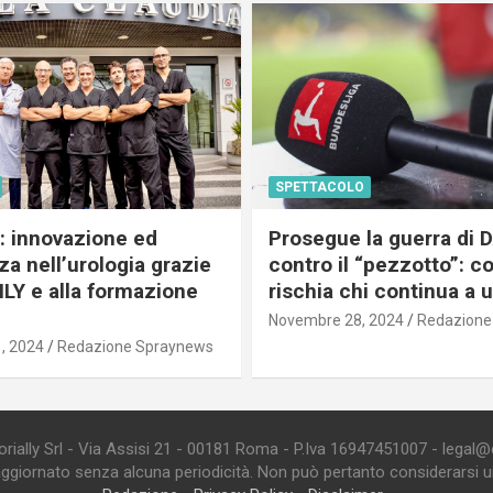
SPETTACOLO
c: innovazione ed
Prosegue la guerra di
a nell’urologia grazie
contro il “pezzotto”: c
ILY e alla formazione
rischia chi continua a 
Novembre 28, 2024
Redazione
, 2024
Redazione Spraynews
ially Srl - Via Assisi 21 - 00181 Roma - P.Iva 16947451007 - legal@edi
aggiornato senza alcuna periodicità. Non può pertanto considerarsi un 