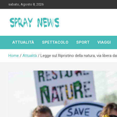
Skip
sabato, Agosto 8, 2026
to
content
Spraynews.it
ATTUALITÀ
SPETTACOLO
SPORT
VIAGGI
Home
Attualità
Legge sul Ripristino della natura, via libera 