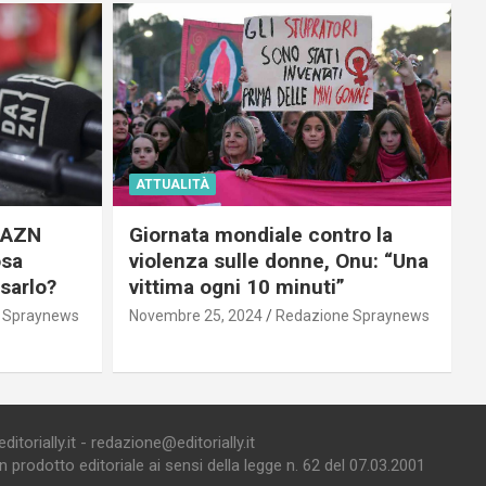
ATTUALITÀ
 DAZN
Giornata mondiale contro la
osa
violenza sulle donne, Onu: “Una
usarlo?
vittima ogni 10 minuti”
 Spraynews
Novembre 25, 2024
Redazione Spraynews
torially.it - redazione@editorially.it
prodotto editoriale ai sensi della legge n. 62 del 07.03.2001