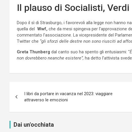
Il plauso di Socialisti, Verdi
Dopo il sì di Strasburgo, i favorevoli alla legge non hanno n
quella del
Wwf,
che da mesi spingeva per l’approvazione de
commentato l’associazione. La vicepresidente del Parlament
Twitter che
“gli sforzi delle destre non sono riusciti ad aff
Greta Thunberg
dal canto suo ha spento gli entusiasmi: “
È
non dovrebbero neanche esistere”,
ha detto l’attivista sved
Navigazione
I libri da portare in vacanza nel 2023: viaggiare
articoli
attraverso le emozioni
Dai un'occhiata