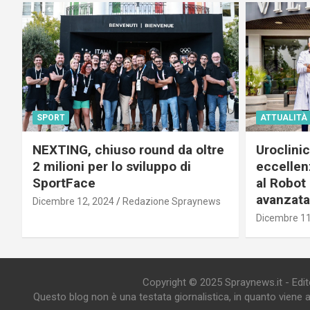
SPORT
ATTUALITÀ
NEXTING, chiuso round da oltre
Uroclini
2 milioni per lo sviluppo di
eccellenz
SportFace
al Robot 
avanzata
Dicembre 12, 2024
Redazione Spraynews
Dicembre 11
Copyright © 2025 Spraynews.it - Editor
Questo blog non è una testata giornalistica, in quanto viene 