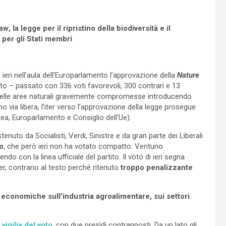
Law
, la legge per il ripristino della biodiversità e il
i per gli Stati membri
 ieri nell’aula dell’Europarlamento l’approvazione della
Nature
esto – passato con 336 voti favorevoli, 300 contrari e 13
ero delle aree naturali gravemente compromesse introducendo
o via libera, l’iter verso l’approvazione della legge prosegue
ea, Europarlamento e Consiglio dell’Ue).
nuto da Socialisti, Verdi, Sinistre e da gran parte dei Liberali
o
, che però ieri non ha votato compatto. Ventuno
o con la linea ufficiale del partito. Il voto di ieri
segna
r, contrario al testo perché ritenuto
troppo penalizzante
 economiche sull’industria agroalimentare, sui settori
a vigilia del voto
, con due presìdi contrapposti. Da un lato gli