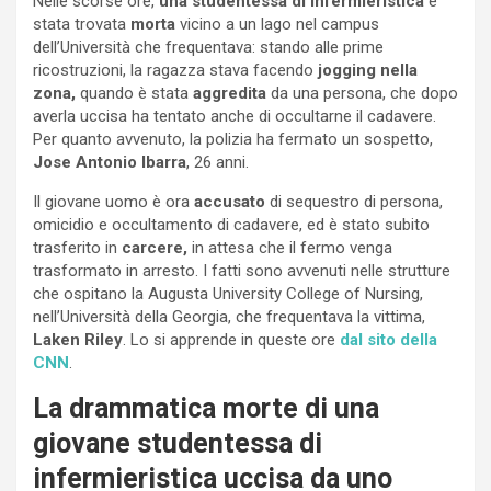
Nelle scorse ore,
una studentessa di infermieristica
è
stata trovata
morta
vicino a un lago nel campus
dell’Università che frequentava: stando alle prime
ricostruzioni, la ragazza stava facendo
jogging nella
zona,
quando è stata
aggredita
da una persona, che dopo
averla uccisa ha tentato anche di occultarne il cadavere.
Per quanto avvenuto, la polizia ha fermato un sospetto,
Jose Antonio Ibarra
, 26 anni.
Il giovane uomo è ora
accusato
di sequestro di persona,
omicidio e occultamento di cadavere, ed è stato subito
trasferito in
carcere,
in attesa che il fermo venga
trasformato in arresto. I fatti sono avvenuti nelle strutture
che ospitano la Augusta University College of Nursing,
nell’Università della Georgia, che frequentava la vittima,
Laken Riley
. Lo si apprende in queste ore
dal sito della
CNN
.
La drammatica morte di una
giovane studentessa di
infermieristica uccisa da uno