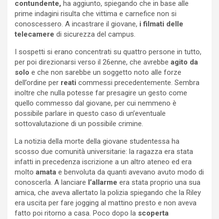
contundente,
ha aggiunto, spiegando che in base alle
prime indagini risulta che vittima e carnefice non si
conoscessero. A incastrare il giovane,
i filmati delle
telecamere
di sicurezza del campus.
I sospetti si erano concentrati su quattro persone in tutto,
per poi direzionarsi verso il 26enne, che avrebbe
agito da
solo
e che non sarebbe un soggetto noto alle forze
dell’ordine per
reati
commessi precedentemente. Sembra
inoltre che nulla potesse far presagire un gesto come
quello commesso dal giovane, per cui nemmeno è
possibile parlare in questo caso di un’eventuale
sottovalutazione di un possibile crimine.
La notizia della morte della giovane studentessa ha
scosso due comunità universitarie: la ragazza era stata
infatti in precedenza iscrizione a un altro ateneo ed era
molto
amata
e benvoluta da quanti avevano avuto modo di
conoscerla. A lanciare
l’allarme
era stata proprio una sua
amica, che aveva allertato la polizia spiegando che la Riley
era uscita per fare jogging al mattino presto e non aveva
fatto poi ritorno a casa. Poco dopo la
scoperta