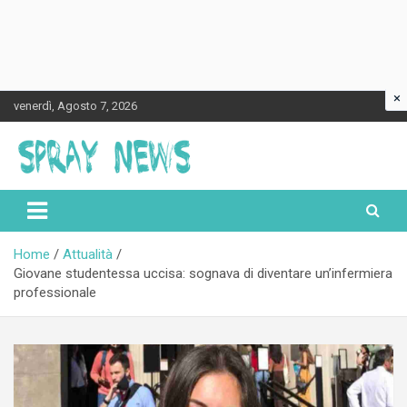
×
Skip
venerdì, Agosto 7, 2026
to
content
Spraynews.it
Home
Attualità
Giovane studentessa uccisa: sognava di diventare un’infermiera
professionale