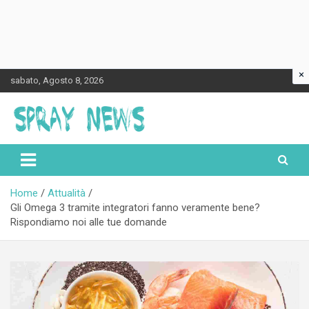
×
Skip
sabato, Agosto 8, 2026
to
content
Spraynews.it
Home
Attualità
Gli Omega 3 tramite integratori fanno veramente bene?
Rispondiamo noi alle tue domande