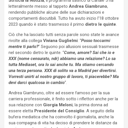
Striscia la Notizia
, il programma satirico di Canale 5 ha
letteralmente messo al tappeto
Andrea Giambruno
,
rendendo pubbliche alcune delle sue dichiarazioni e
comportamenti discutibili. Tutto ha avuto inizio l’18 ottobre
2023 quando è stato trasmesso il primo
dietro le quinte
.
Ciò che ha lasciato tutti senza parole sono state le avance
rivolte alla collega
Viviana Guglielmi
: “
Posso toccarmi
mentre ti parlo?
” Seguono poi allusioni sessuali trasmesse
nel secondo dietro le quinte. “
Come, amore? Sai che io e
XXX (nome censurato, ndr) abbiamo una relazione? Lo sa
tutta Mediaset, ora lo sai anche tu. Ma stiamo cercando
una terza persona. XXX di solito va a Madrid per divertirsi.
Vorresti unirti al nostro gruppo di lavoro, ti piacerebbe? Ma
devi darci qualcosa in cambio
“.
Andrea Giambruno, oltre ad essere famoso per la sua
carriera professionale, è finito sotto i riflettori anche per la
sua relazione con
Giorgia Meloni
, la prima donna ad
essere eletta
Presidente del Consiglio
. A seguito della
bufera mediatica che ha coinvolto il giornalista, anche la
sua compagna di vita ha deciso di prendere le distanze da