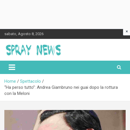
×
Skip
sabato, Agosto 8, 2026
to
content
Spraynews.it
Home
Spettacolo
“Ha perso tutto”: Andrea Giambruno nei guai dopo la rottura
con la Meloni