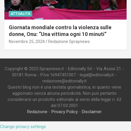
ATTUALITÀ
Giornata mondiale contro la violenza sulle
donne, Onu: “Una vittima ogni 10 minuti”
Novembre 25, 2024
Redazione Spraynews
Copyright © 2025 Spraynews.it - Editorially Srl - Via Assisi 21 -
00181 Roma - P.Iva 16947451007 - legal@editorially.it -
redazione@editorially.it
Questo blog non è una testata giornalistica, in quanto viene
aggiornato senza alcuna periodicità. Non può pertanto
considerarsi un prodotto editoriale ai sensi della legge n. 62
del 07.03.2001
Redazione
-
Privacy Policy
-
Disclaimer
Change privacy settings