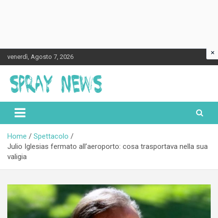
×
Skip
venerdì, Agosto 7, 2026
to
content
Spraynews.it
Home
Spettacolo
Julio Iglesias fermato all’aeroporto: cosa trasportava nella sua
valigia