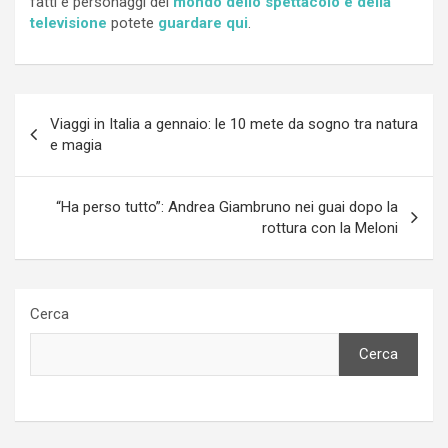
fatti e personaggi del
mondo dello spettacolo e della
televisione
potete
guardare qui
.
Navigazione
Viaggi in Italia a gennaio: le 10 mete da sogno tra natura
articoli
e magia
“Ha perso tutto”: Andrea Giambruno nei guai dopo la
rottura con la Meloni
Cerca
Cerca