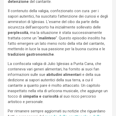
detenzione
del cantante.
Il contenuto della valigia, confezionato con cura per i
sapori autentici, ha suscitato l’attenzione dei curiosi e degli
ammiratori di Iglesias. L’esame del cibo da parte della
sicurezza dell’aeroporto ha inizialmente sollevato delle
perplessità
, ma la situazione è stata successivamente
trattata come un “
malinteso
“. Questo episodio insolito ha
fatto emergere un lato meno noto della vita del cantante,
mettendo in luce la sua passione per la buona cucina e le
tradizioni gastronomiche
.
La confiscata valigia di Julio Iglesias a Punta Cana, che
conteneva vari generi alimentari, ha fornito ai suoi fan
informazioni sulle sue
abitudini alimentari
e della sua
dedizione ai sapori autentici della sua terra, a cui il
cantante a quanto pare è molto attaccato. Un capitolo
inaspettato nella vita di un’icona musicale, che aggiunge un
tocco di
simpatia e curiosità
al suo ricco percorso
artistico e personale.
Per rimanere sempre aggiornati su notizie che riguardano