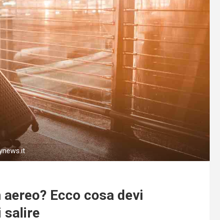
ynews.it
n aereo? Ecco cosa devi
 salire