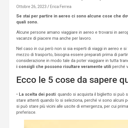
Ottobre 26, 2023
Erica Ferrea
Se stai per partire in aereo ci sono alcune cose che dov
quali sono.
Alcune persone amano viaggiare in aereo e trovarsi in aerop
vacanze di piacere ma anche per lavoro.
Nel caso in cui però non si sia esperti di viaggi in aereo e si
mezzo di trasporto, bisogna essere preparati prima di parti
considerazione in modo tale da poter viaggiare in tutta tran
i consigli che possono risultare veramente utili
perché vi
Ecco le 5 cose da sapere qu
•
La scelta dei posti
: quando si acquista il biglietto si può
stare attenti quando lo si seleziona, perché vi sono alcuni po
si può stare più vicini alle uscite di emergenza, per cui prim
preferisce.