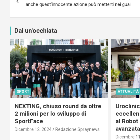
articoli
anche quest’innocente azione può metterti nei guai
Dai un'occhiata
SPORT
ATTUALITÀ
NEXTING, chiuso round da oltre
Uroclini
2 milioni per lo sviluppo di
eccellenz
SportFace
al Robot 
avanzata
Dicembre 12, 2024
Redazione Spraynews
Dicembre 11