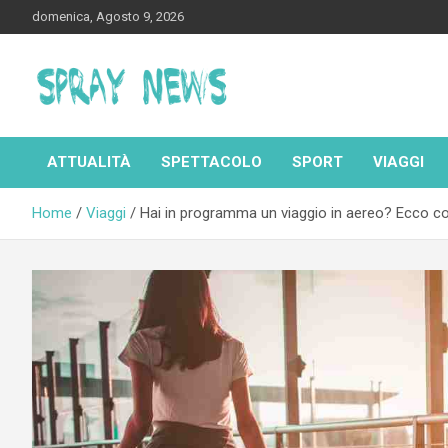
Skip
domenica, Agosto 9, 2026
to
content
Spraynews.it
ATTUALITÀ
SPETTACOLO
SPORT
VIAGGI
Home
Viaggi
Hai in programma un viaggio in aereo? Ecco co