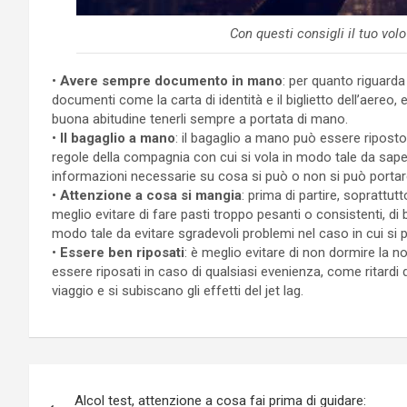
Con questi consigli il tuo vol
•
Avere sempre documento in mano
: per quanto riguarda 
documenti come la carta di identità e il biglietto dell’aereo,
buona abitudine tenerli sempre a portata di mano.
•
Il bagaglio a mano
: il bagaglio a mano può essere riposto 
regole della compagnia con cui si vola in modo tale da sapere
informazioni necessarie su cosa si può o non si può portare 
•
Attenzione a cosa si mangia
: prima di partire, soprattutt
meglio evitare di fare pasti troppo pesanti o consistenti, di 
modo tale da evitare sgradevoli problemi nel caso in cui si p
•
Essere ben riposati
: è meglio evitare di non dormire la n
essere riposati in caso di qualsiasi evenienza, come ritardi d
viaggio e si subiscano gli effetti del jet lag.
Navigazione
Alcol test, attenzione a cosa fai prima di guidare: