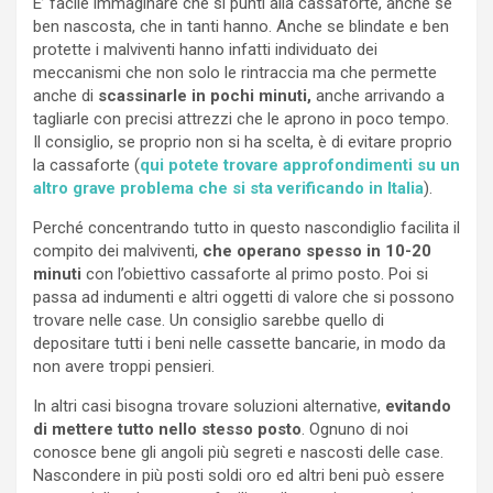
E’ facile immaginare che si punti alla cassaforte, anche se
ben nascosta, che in tanti hanno. Anche se blindate e ben
protette i malviventi hanno infatti individuato dei
meccanismi che non solo le rintraccia ma che permette
anche di
scassinarle in pochi minuti,
anche arrivando a
tagliarle con precisi attrezzi che le aprono in poco tempo.
Il consiglio, se proprio non si ha scelta, è di evitare proprio
la cassaforte (
qui potete trovare approfondimenti su un
altro grave problema che si sta verificando in Italia
).
Perché concentrando tutto in questo nascondiglio facilita il
compito dei malviventi,
che operano spesso in 10-20
minuti
con l’obiettivo cassaforte al primo posto. Poi si
passa ad indumenti e altri oggetti di valore che si possono
trovare nelle case. Un consiglio sarebbe quello di
depositare tutti i beni nelle cassette bancarie, in modo da
non avere troppi pensieri.
In altri casi bisogna trovare soluzioni alternative,
evitando
di mettere tutto nello stesso posto
. Ognuno di noi
conosce bene gli angoli più segreti e nascosti delle case.
Nascondere in più posti soldi oro ed altri beni può essere