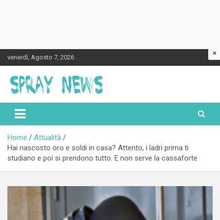
×
Skip
venerdì, Agosto 7, 2026
to
content
Spraynews.it
Home
Attualità
Hai nascosto oro e soldi in casa? Attento, i ladri prima ti
studiano e poi si prendono tutto. E non serve la cassaforte