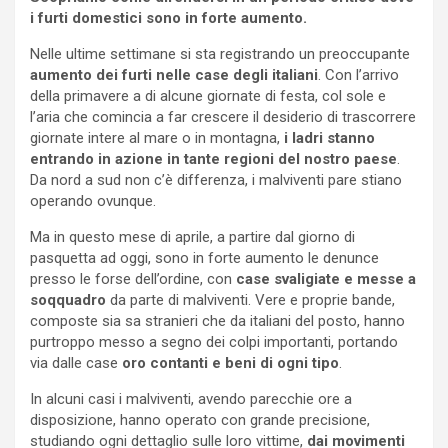
i furti domestici sono in forte aumento.
Nelle ultime settimane si sta registrando un preoccupante
aumento dei furti nelle case degli italiani
. Con l’arrivo
della primavere a di alcune giornate di festa, col sole e
l’aria che comincia a far crescere il desiderio di trascorrere
giornate intere al mare o in montagna,
i ladri stanno
entrando in azione in tante regioni del nostro paese
.
Da nord a sud non c’è differenza, i malviventi pare stiano
operando ovunque.
Ma in questo mese di aprile, a partire dal giorno di
pasquetta ad oggi, sono in forte aumento le denunce
presso le forse dell’ordine, con
case svaligiate e messe a
soqquadro
da parte di malviventi. Vere e proprie bande,
composte sia sa stranieri che da italiani del posto, hanno
purtroppo messo a segno dei colpi importanti, portando
via dalle case
oro contanti e beni di ogni tipo
.
In alcuni casi i malviventi, avendo parecchie ore a
disposizione, hanno operato con grande precisione,
studiando ogni dettaglio sulle loro vittime,
dai movimenti