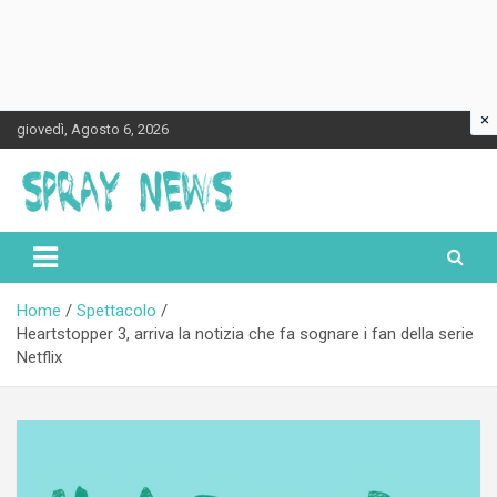
×
Skip
giovedì, Agosto 6, 2026
to
content
Spraynews.it
Home
Spettacolo
Heartstopper 3, arriva la notizia che fa sognare i fan della serie
Netflix