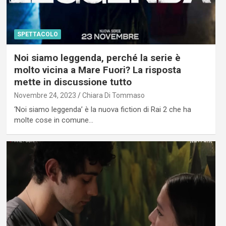
SPETTACOLO
Noi siamo leggenda, perché la serie è
molto vicina a Mare Fuori? La risposta
mette in discussione tutto
Novembre 24, 2023
Chiara Di Tommaso
‘Noi siamo leggenda’ è la nuova fiction di Rai 2 che ha
molte cose in comune…