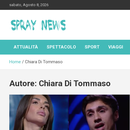
Skip
sabato, Agosto 8, 2026
to
content
Spraynews.it
ATTUALITÀ
SPETTACOLO
SPORT
VIAGGI
Home
Chiara Di Tommaso
Autore:
Chiara Di Tommaso