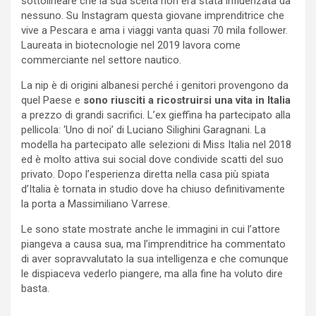
sottolineare che la sua scelta non era stata influenzata da
nessuno. Su Instagram questa giovane imprenditrice che
vive a Pescara e ama i viaggi vanta quasi 70 mila follower.
Laureata in biotecnologie nel 2019 lavora come
commerciante nel settore nautico.
La nip è di origini albanesi perché i genitori provengono da
quel Paese e
sono riusciti a ricostruirsi una vita in Italia
a prezzo di grandi sacrifici. L’ex gieffina ha partecipato alla
pellicola: ‘Uno di noi’ di Luciano Silighini Garagnani. La
modella ha partecipato alle selezioni di Miss Italia nel 2018
ed è molto attiva sui social dove condivide scatti del suo
privato. Dopo l’esperienza diretta nella casa più spiata
d’Italia è tornata in studio dove ha chiuso definitivamente
la porta a Massimiliano Varrese.
Le sono state mostrate anche le immagini in cui l’attore
piangeva a causa sua, ma l’imprenditrice ha commentato
di aver sopravvalutato la sua intelligenza e che comunque
le dispiaceva vederlo piangere, ma alla fine ha voluto dire
basta.