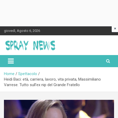
×
Skip
giovedì, Agosto 6, 2026
to
content
Spraynews.it
Home
Spettacolo
Heidi Baci: età, carriera, lavoro, vita privata, Massimiliano
Varrese. Tutto sull’ex nip del Grande Fratello