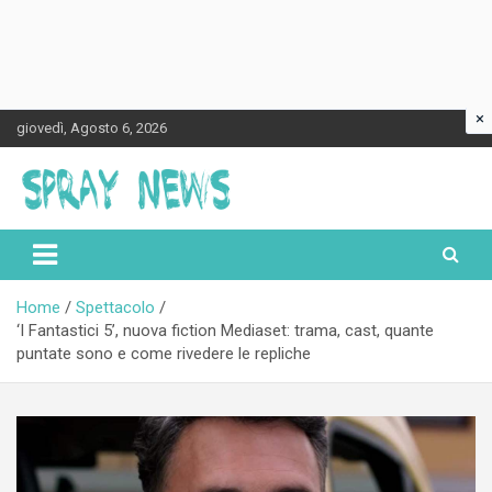
×
Skip
giovedì, Agosto 6, 2026
to
content
Spraynews.it
Home
Spettacolo
‘I Fantastici 5’, nuova fiction Mediaset: trama, cast, quante
puntate sono e come rivedere le repliche