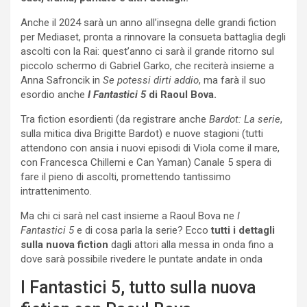
Anche il 2024 sarà un anno all’insegna delle grandi fiction
per Mediaset, pronta a rinnovare la consueta battaglia degli
ascolti con la Rai: quest’anno ci sarà il grande ritorno sul
piccolo schermo di Gabriel Garko, che reciterà insieme a
Anna Safroncik in
Se potessi dirti addio
, ma farà il suo
esordio anche
I Fantastici 5
di Raoul Bova.
Tra fiction esordienti (da registrare anche
Bardot: La serie
,
sulla mitica diva Brigitte Bardot) e nuove stagioni (tutti
attendono con ansia i nuovi episodi di Viola come il mare,
con Francesca Chillemi e Can Yaman) Canale 5 spera di
fare il pieno di ascolti, promettendo tantissimo
intrattenimento.
Ma chi ci sarà nel cast insieme a Raoul Bova ne
I
Fantastici 5
e di cosa parla la serie? Ecco
tutti i dettagli
sulla nuova fiction
dagli attori alla messa in onda fino a
dove sarà possibile rivedere le puntate andate in onda
I Fantastici 5, tutto sulla nuova