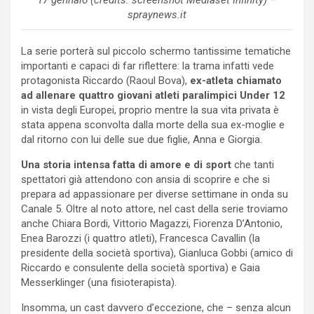
17 gennaio (credits: screenshot Mediaset Infinity) –
spraynews.it
La serie porterà sul piccolo schermo tantissime tematiche
importanti e capaci di far riflettere: la trama infatti vede
protagonista Riccardo (Raoul Bova),
ex-atleta chiamato
ad allenare quattro giovani atleti paralimpici Under 12
in vista degli Europei, proprio mentre la sua vita privata è
stata appena sconvolta dalla morte della sua ex-moglie e
dal ritorno con lui delle sue due figlie, Anna e Giorgia.
Una storia intensa fatta di amore e di sport
che tanti
spettatori già attendono con ansia di scoprire e che si
prepara ad appassionare per diverse settimane in onda su
Canale 5. Oltre al noto attore, nel cast della serie troviamo
anche Chiara Bordi, Vittorio Magazzi, Fiorenza D’Antonio,
Enea Barozzi (i quattro atleti), Francesca Cavallin (la
presidente della società sportiva), Gianluca Gobbi (amico di
Riccardo e consulente della società sportiva) e Gaia
Messerklinger (una fisioterapista).
Insomma, un cast davvero d’eccezione, che – senza alcun