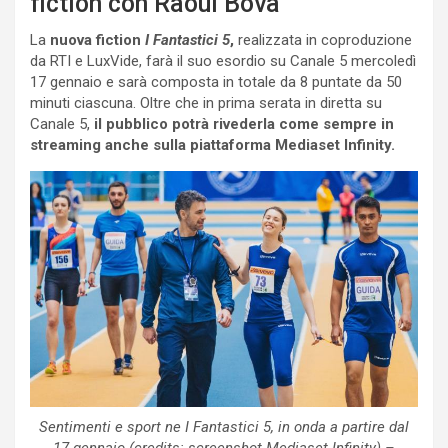
fiction con Raoul Bova
La
nuova fiction
I Fantastici 5
,
realizzata in coproduzione
da RTI e LuxVide, farà il suo esordio su Canale 5 mercoledì
17 gennaio e sarà composta in totale da 8 puntate da 50
minuti ciascuna. Oltre che in prima serata in diretta su
Canale 5,
il pubblico potrà rivederla come sempre in
streaming anche sulla piattaforma Mediaset Infinity.
Sentimenti e sport ne I Fantastici 5, in onda a partire dal