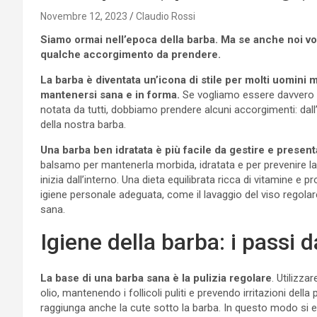
Novembre 12, 2023
Claudio Rossi
Siamo ormai nell’epoca della barba. Ma se anche noi v
qualche accorgimento da prendere.
La barba è diventata un’icona di stile per molti uomini 
mantenersi sana e in forma.
Se vogliamo essere davvero 
notata da tutti, dobbiamo prendere alcuni accorgimenti: dall’i
della nostra barba.
Una barba ben idratata è più facile da gestire e presen
balsamo per mantenerla morbida, idratata e per prevenire la 
inizia dall’interno. Una dieta equilibrata ricca di vitamine e p
igiene personale adeguata, come il lavaggio del viso regolare
sana.
Igiene della barba: i passi
La base di una barba sana è la pulizia regolare
. Utilizza
olio, mantenendo i follicoli puliti e prevendo irritazioni de
raggiunga anche la cute sotto la barba. In questo modo si e