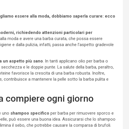
ogliamo essere alla moda, dobbiamo saperla curare: ecco
moderni, richiedendo attenzioni particolari per
alla moda e avere una barba curata, che possa essere
giene e dalla pulizia, infatti, passa anche l’aspetto gradevole
ta un aspetto più sano
. In tanti applicano olio per barba o
secchezza e le doppie punte. La salute della barba, peraltro,
roteine favorisce la crescita di una barba robusta. Inoltre,
, contribuisce a mantenere la pelle sotto la barba pulita e
 da compiere ogni giorno
re uno
shampoo specifico
per barba per rimuovere sporco e
lla pelle, può essere una buona idea. Assicurarsi che lo shampoo
limina il sebo, che potrebbe causare la comparsa di brufoli.