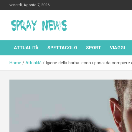
Skip
venerdì, Agosto 7, 2026
to
content
Spraynews.it
ATTUALITÀ
SPETTACOLO
SPORT
VIAGGI
Home
Attualità
Igiene della barba: ecco i passi da compiere 