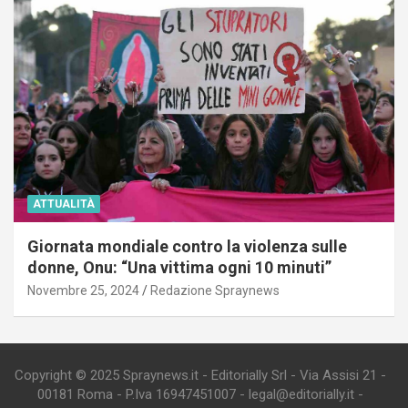
ATTUALITÀ
Giornata mondiale contro la violenza sulle
donne, Onu: “Una vittima ogni 10 minuti”
Novembre 25, 2024
Redazione Spraynews
Copyright © 2025 Spraynews.it - Editorially Srl - Via Assisi 21 -
00181 Roma - P.Iva 16947451007 - legal@editorially.it -