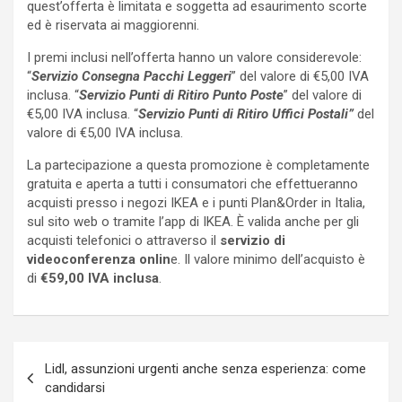
quest’offerta è limitata e soggetta ad esaurimento scorte
ed è riservata ai maggiorenni.
I premi inclusi nell’offerta hanno un valore considerevole:
“
Servizio Consegna Pacchi Leggeri
” del valore di €5,00 IVA
inclusa. “
Servizio Punti di Ritiro Punto Poste
” del valore di
€5,00 IVA inclusa. “
Servizio Punti di Ritiro Uffici Postali”
del
valore di €5,00 IVA inclusa.
La partecipazione a questa promozione è completamente
gratuita e aperta a tutti i consumatori che effettueranno
acquisti presso i negozi IKEA e i punti Plan&Order in Italia,
sul sito web o tramite l’app di IKEA. È valida anche per gli
acquisti telefonici o attraverso il
servizio di
videoconferenza onlin
e. Il valore minimo dell’acquisto è
di
€59,00 IVA inclusa
.
Navigazione
Lidl, assunzioni urgenti anche senza esperienza: come
articoli
candidarsi