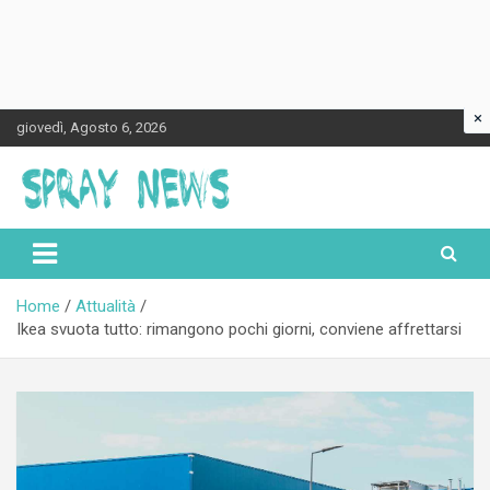
×
Skip
giovedì, Agosto 6, 2026
to
content
Spraynews.it
Home
Attualità
Ikea svuota tutto: rimangono pochi giorni, conviene affrettarsi