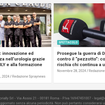
SPETTACOLO
c: innovazione ed
Prosegue la guerra di
a nell’urologia grazie
contro il “pezzotto”: c
ILY e alla formazione
rischia chi continua a 
Novembre 28, 2024
Redazione
, 2024
Redazione Spraynews
ially Srl - Via Assisi 21 - 00181 Roma - P.Iva 16947451007 - legal@edi
aggiornato senza alcuna periodicità. Non può pertanto considerarsi un 