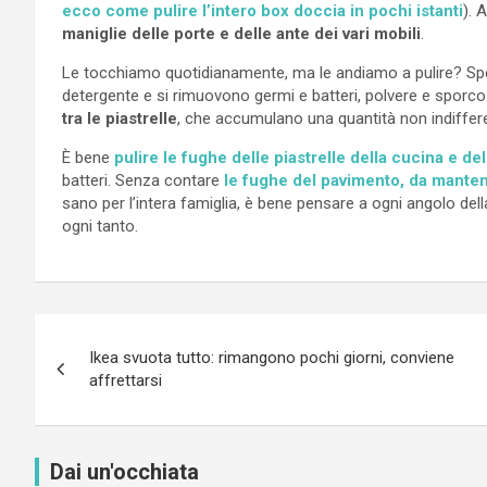
ecco come pulire l’intero box doccia in pochi istanti
). 
maniglie delle porte e delle ante dei vari mobili
.
Le tocchiamo quotidianamente, ma le andiamo a pulire? 
detergente e si rimuovono germi e batteri, polvere e sporco.
tra le piastrelle
, che accumulano una quantità non indiffer
È bene
pulire le fughe delle piastrelle della cucina e de
batteri. Senza contare
le fughe del pavimento, da manten
sano per l’intera famiglia, è bene pensare a ogni angolo dell
ogni tanto.
Navigazione
Ikea svuota tutto: rimangono pochi giorni, conviene
articoli
affrettarsi
Dai un'occhiata