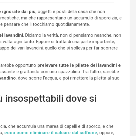
ignorate dai più
, oggetti e posti della casa che non
mestiche, ma che rappresentano un accumulo di sporcizia, e
ti, e pensare che li tocchiamo quotidianamente.
ei lavandini
. Diciamo la verità, non ci pensiamo neanche, non
a volta ogni tanto. Eppure si tratta di una parte importante,
 tappo dei vari lavandini, quello che si solleva per far scorrere
, sarebbe opportuno
prelevare tutte le pilette dei lavandini e
assante e grattando con uno spazzolino. Tra l’altro, sarebbe
avandino
, dove scorre l’acqua, e poi rimettere la piletta al suo
iù insospettabili dove si
ccia, che accumula una marea di capelli e di sporco, e che
a,
ecco come eliminare il calcare dal soffione
, oppure,