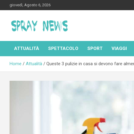
Skip
giovedì, Agosto 6, 2026
to
content
Spraynews.it
ATTUALITÀ
SPETTACOLO
SPORT
VIAGGI
Home
Attualità
Queste 3 pulizie in casa si devono fare alme