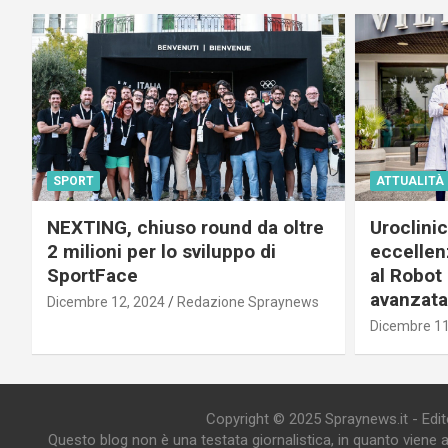
SPORT
ATTUALITÀ
NEXTING, chiuso round da oltre
Uroclini
2 milioni per lo sviluppo di
eccellenz
SportFace
al Robot 
avanzata
Dicembre 12, 2024
Redazione Spraynews
Dicembre 11
Copyright © 2025 Spraynews.it - Editor
Questo blog non è una testata giornalistica, in quanto viene 