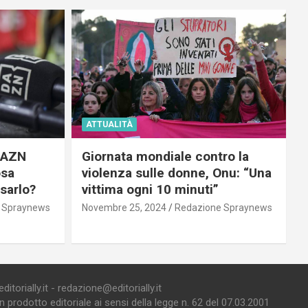
ATTUALITÀ
 DAZN
Giornata mondiale contro la
osa
violenza sulle donne, Onu: “Una
usarlo?
vittima ogni 10 minuti”
 Spraynews
Novembre 25, 2024
Redazione Spraynews
torially.it - redazione@editorially.it
prodotto editoriale ai sensi della legge n. 62 del 07.03.2001