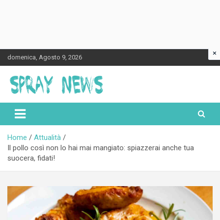
×
Skip
domenica, Agosto 9, 2026
to
content
Spraynews.it
Home
Attualità
Il pollo così non lo hai mai mangiato: spiazzerai anche tua
suocera, fidati!