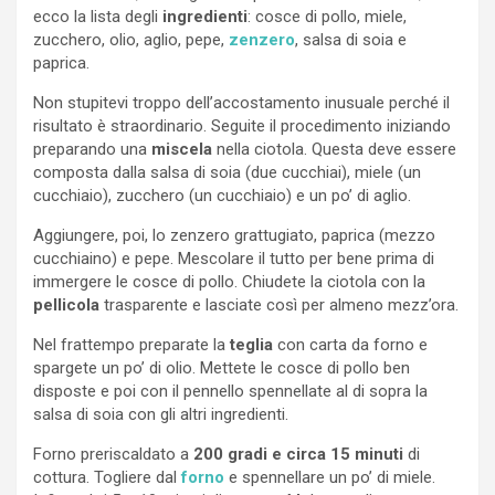
ecco la lista degli
ingredienti
: cosce di pollo, miele,
zucchero, olio, aglio, pepe,
zenzero
, salsa di soia e
paprica.
Non stupitevi troppo dell’accostamento inusuale perché il
risultato è straordinario. Seguite il procedimento iniziando
preparando una
miscela
nella ciotola. Questa deve essere
composta dalla salsa di soia (due cucchiai), miele (un
cucchiaio), zucchero (un cucchiaio) e un po’ di aglio.
Aggiungere, poi, lo zenzero grattugiato, paprica (mezzo
cucchiaino) e pepe. Mescolare il tutto per bene prima di
immergere le cosce di pollo. Chiudete la ciotola con la
pellicola
trasparente e lasciate così per almeno mezz’ora.
Nel frattempo preparate la
teglia
con carta da forno e
spargete un po’ di olio. Mettete le cosce di pollo ben
disposte e poi con il pennello spennellate al di sopra la
salsa di soia con gli altri ingredienti.
Forno preriscaldato a
200 gradi e circa 15 minuti
di
cottura. Togliere dal
forno
e spennellare un po’ di miele.