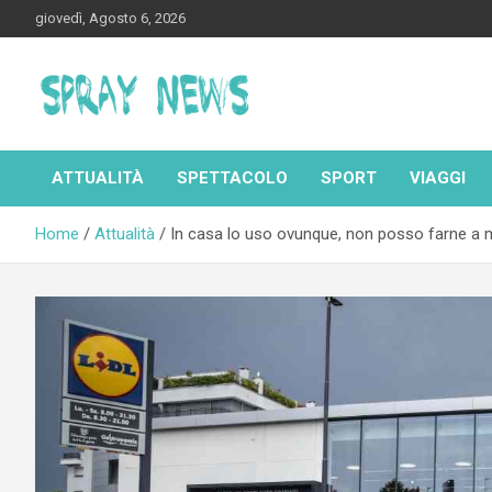
Skip
giovedì, Agosto 6, 2026
to
content
Spraynews.it
ATTUALITÀ
SPETTACOLO
SPORT
VIAGGI
Home
Attualità
In casa lo uso ovunque, non posso farne a 