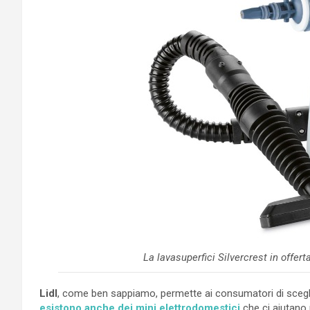
La lavasuperfici Silvercrest in offerta
Lidl
, come ben sappiamo, permette ai consumatori di scegli
esistono anche dei mini elettrodomestici
che ci aiutano 