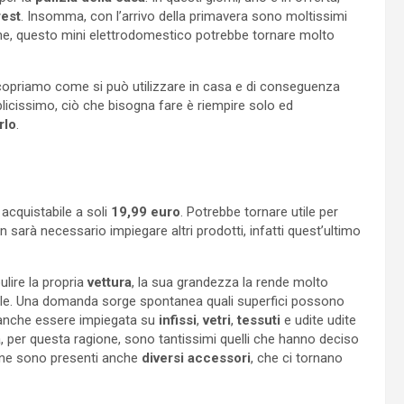
rest
. Insomma, con l’arrivo della primavera sono moltissimi
gione, questo mini elettrodomestico potrebbe tornare molto
scopriamo come si può utilizzare in casa e di conseguenza
licissimo, ciò che bisogna fare è riempire solo ed
rlo
.
 acquistabile a soli
19,99 euro
. Potrebbe tornare utile per
n sarà necessario impiegare altri prodotti, infatti quest’ultimo
ulire la propria
vettura
, la sua grandezza la rende molto
bile. Una domanda sorge spontanea quali superfici possono
anche essere impiegata su
infissi
,
vetri
,
tessuti
e udite udite
ta, per questa ragione, sono tantissimi quelli che hanno deciso
zione sono presenti anche
diversi accessori
, che ci tornano