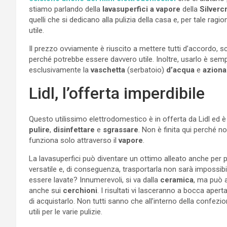
stiamo parlando della
lavasuperfici a vapore
della
Silverc
quelli che si dedicano alla pulizia della casa e, per tale ra
utile.
Il prezzo ovviamente è riuscito a mettere tutti d’accordo, 
perché potrebbe essere davvero utile. Inoltre, usarlo è semp
esclusivamente la
vaschetta
(serbatoio)
d’acqua
e
aziona
Lidl, l’offerta imperdibile
Questo utilissimo elettrodomestico è in offerta da Lidl ed è
pulire
,
disinfettare
e
sgrassare
. Non è finita qui perché no
funziona solo attraverso il
vapore
.
La lavasuperfici può diventare un ottimo alleato anche per p
versatile e, di conseguenza, trasportarla non sarà impossi
essere lavate? Innumerevoli, si va dalla
ceramica
, ma può 
anche sui
cerchioni
. I risultati vi lasceranno a bocca aper
di acquistarlo. Non tutti sanno che all’interno della confe
utili per le varie pulizie.