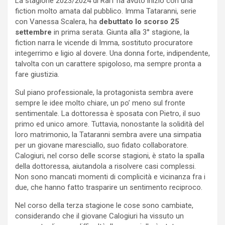
La stagione 2023/2024 di Rai1 ha avuto inizio con una
fiction molto amata dal pubblico. Imma Tataranni, serie
con Vanessa Scalera, ha
debuttato lo scorso 25
settembre
in prima serata. Giunta alla 3° stagione, la
fiction narra le vicende di Imma, sostituto procuratore
integerrimo e ligio al dovere. Una donna forte, indipendente,
talvolta con un carattere spigoloso, ma sempre pronta a
fare giustizia.
Sul piano professionale, la protagonista sembra avere
sempre le idee molto chiare, un po’ meno sul fronte
sentimentale. La dottoressa è sposata con Pietro, il suo
primo ed unico amore. Tuttavia, nonostante la solidità del
loro matrimonio, la Tataranni sembra avere una simpatia
per un giovane maresciallo, suo fidato collaboratore.
Calogiuri, nel corso delle scorse stagioni, è stato la spalla
della dottoressa, aiutandola a risolvere casi complessi.
Non sono mancati momenti di complicità e vicinanza fra i
due, che hanno fatto trasparire un sentimento reciproco.
Nel corso della terza stagione le cose sono cambiate,
considerando che il giovane Calogiuri ha vissuto un