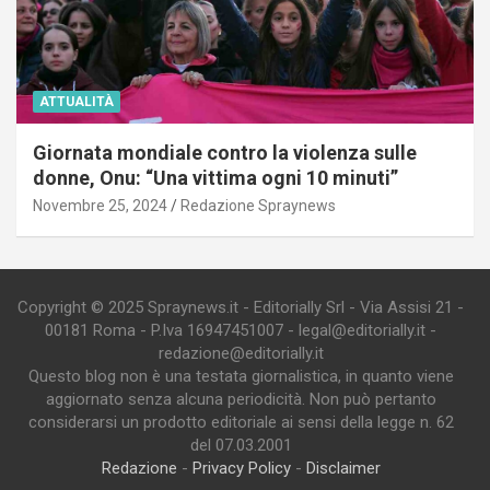
ATTUALITÀ
Giornata mondiale contro la violenza sulle
donne, Onu: “Una vittima ogni 10 minuti”
Novembre 25, 2024
Redazione Spraynews
Copyright © 2025 Spraynews.it - Editorially Srl - Via Assisi 21 -
00181 Roma - P.Iva 16947451007 - legal@editorially.it -
redazione@editorially.it
Questo blog non è una testata giornalistica, in quanto viene
aggiornato senza alcuna periodicità. Non può pertanto
considerarsi un prodotto editoriale ai sensi della legge n. 62
del 07.03.2001
Redazione
-
Privacy Policy
-
Disclaimer