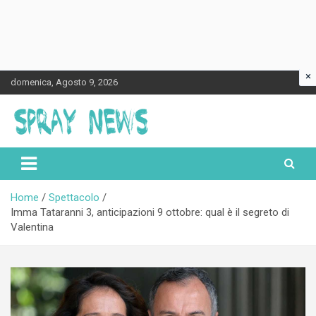
×
Skip
domenica, Agosto 9, 2026
to
content
Spraynews.it
Home
Spettacolo
Imma Tataranni 3, anticipazioni 9 ottobre: qual è il segreto di
Valentina