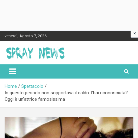
×
Skip
venerdì, Agosto 7, 2026
to
content
Spraynews.it
Home
Spettacolo
In questo periodo non sopportava il caldo: l’hai riconosciuta?
Oggi è un’attrice famosissima