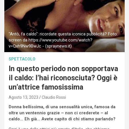
"Antò, fa caldo": ricordate questa iconica pubblicità? Foto:
screen da https://www.youtube.com/watch?
v=Qxh9Nw9BwJc - (spraynews.it)
SPETTACOLO
In questo periodo non sopportava
il caldo: l’hai riconosciuta? Oggi è
un’attrice famosissima
Agosto 13, 2023
Claudio Rossi
Donna bellissima, di una sensualità unica, famosa da
oltre un ventennio grazie – non ci crederete – al
caldo… Eh già… Avete capito di chi stiamo parlando?