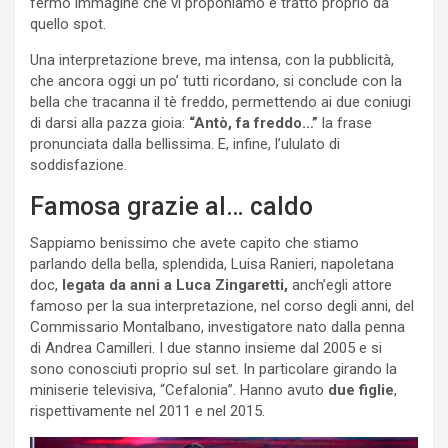
fermo immagine che vi proponiamo è tratto proprio da
quello spot.
Una interpretazione breve, ma intensa, con la pubblicità,
che ancora oggi un po’ tutti ricordano, si conclude con la
bella che tracanna il tè freddo, permettendo ai due coniugi
di darsi alla pazza gioia:
“Antò, fa freddo…”
la frase
pronunciata dalla bellissima. E, infine, l’ululato di
soddisfazione.
Famosa grazie al… caldo
Sappiamo benissimo che avete capito che stiamo
parlando della bella, splendida, Luisa Ranieri, napoletana
doc,
legata da anni a Luca Zingaretti,
anch’egli attore
famoso per la sua interpretazione, nel corso degli anni, del
Commissario Montalbano, investigatore nato dalla penna
di Andrea Camilleri. I due stanno insieme dal 2005 e si
sono conosciuti proprio sul set. In particolare girando la
miniserie televisiva, “Cefalonia”. Hanno avuto
due figlie
,
rispettivamente nel 2011 e nel 2015.