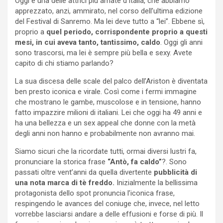
Oggi è una delle attrici più amate d’Italia, che abbiamo
apprezzato, anzi, ammirato, nel corso dell’ultima edizione
del Festival di Sanremo. Ma lei deve tutto a “lei”. Ebbene sì,
proprio a
quel periodo, corrispondente proprio a questi
mesi, in cui aveva tanto, tantissimo, caldo
. Oggi gli anni
sono trascorsi, ma lei è sempre più bella e sexy. Avete
capito di chi stiamo parlando?
La sua discesa delle scale del palco dell’Ariston è diventata
ben presto iconica e virale. Così come i fermi immagine
che mostrano le gambe, muscolose e in tensione, hanno
fatto impazzire milioni di italiani. Lei che oggi ha 49 anni e
ha una bellezza e un sex appeal che donne con la metà
degli anni non hanno e probabilmente non avranno mai.
Siamo sicuri che la ricordate tutti, ormai diversi lustri fa,
pronunciare la storica frase
“Antò, fa caldo”
?. Sono
passati oltre vent’anni da quella divertente
pubblicità di
una nota marca di tè freddo.
Inizialmente la bellissima
protagonista dello spot pronuncia l’iconica frase,
respingendo le avances del coniuge che, invece, nel letto
vorrebbe lasciarsi andare a delle effusioni e forse di più. Il