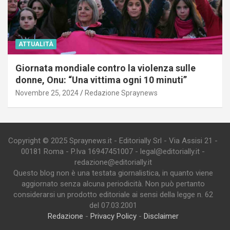
ATTUALITÀ
Giornata mondiale contro la violenza sulle
donne, Onu: “Una vittima ogni 10 minuti”
Novembre 25, 2024
Redazione Spraynews
Copyright © 2025 Spraynews.it - Editorially Srl - Via Assisi 21 -
00181 Roma - P.Iva 16947451007 - legal@editorially.it -
redazione@editorially.it
Questo blog non è una testata giornalistica, in quanto viene
aggiornato senza alcuna periodicità. Non può pertanto
considerarsi un prodotto editoriale ai sensi della legge n. 62
del 07.03.2001
Redazione
-
Privacy Policy
-
Disclaimer