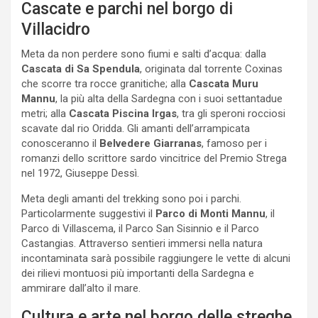
Cascate e parchi nel borgo di
Villacidro
Meta da non perdere sono fiumi e salti d’acqua: dalla
Cascata di Sa Spendula
, originata dal torrente Coxinas
che scorre tra rocce granitiche; alla
Cascata Muru
Mannu
, la più alta della Sardegna con i suoi settantadue
metri; alla
Cascata Piscina Irgas
, tra gli speroni rocciosi
scavate dal rio Oridda. Gli amanti dell’arrampicata
conosceranno il
Belvedere Giarranas
, famoso per i
romanzi dello scrittore sardo vincitrice del Premio Strega
nel 1972, Giuseppe Dessì.
Meta degli amanti del trekking sono poi i parchi.
Particolarmente suggestivi il
Parco di Monti Mannu
, il
Parco di Villascema, il Parco San Sisinnio e il Parco
Castangias. Attraverso sentieri immersi nella natura
incontaminata sarà possibile raggiungere le vette di alcuni
dei rilievi montuosi più importanti della Sardegna e
ammirare dall’alto il mare.
Cultura e arte nel borgo delle streghe