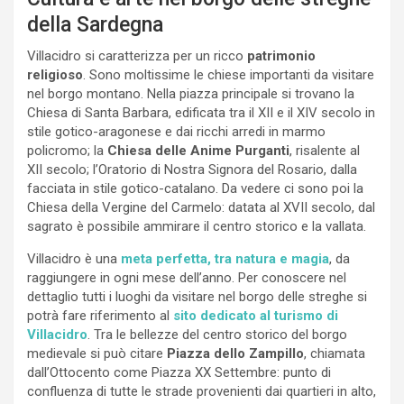
della Sardegna
Villacidro si caratterizza per un ricco
patrimonio
religioso
. Sono moltissime le chiese importanti da visitare
nel borgo montano. Nella piazza principale si trovano la
Chiesa di Santa Barbara, edificata tra il XII e il XIV secolo in
stile gotico-aragonese e dai ricchi arredi in marmo
policromo; la
Chiesa delle Anime Purganti
, risalente al
XII secolo; l’Oratorio di Nostra Signora del Rosario, dalla
facciata in stile gotico-catalano. Da vedere ci sono poi la
Chiesa della Vergine del Carmelo: datata al XVII secolo, dal
sagrato è possibile ammirare il centro storico e la vallata.
Villacidro è una
meta perfetta, tra natura e magia
, da
raggiungere in ogni mese dell’anno. Per conoscere nel
dettaglio tutti i luoghi da visitare nel borgo delle streghe si
potrà fare riferimento al
sito dedicato al turismo di
Villacidro
. Tra le bellezze del centro storico del borgo
medievale si può citare
Piazza dello Zampillo
, chiamata
dall’Ottocento come Piazza XX Settembre: punto di
confluenza di tutte le strade provenienti dai quartieri in alto,