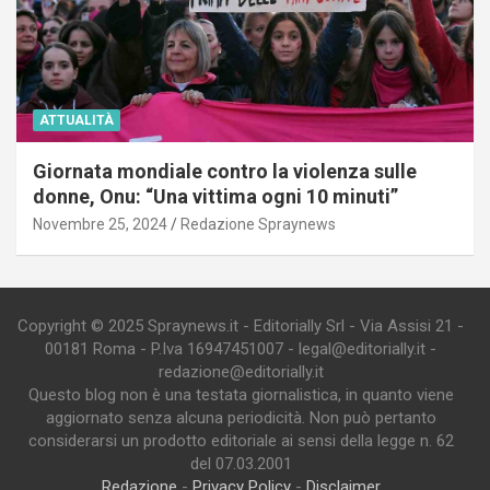
ATTUALITÀ
Giornata mondiale contro la violenza sulle
donne, Onu: “Una vittima ogni 10 minuti”
Novembre 25, 2024
Redazione Spraynews
Copyright © 2025 Spraynews.it - Editorially Srl - Via Assisi 21 -
00181 Roma - P.Iva 16947451007 - legal@editorially.it -
redazione@editorially.it
Questo blog non è una testata giornalistica, in quanto viene
aggiornato senza alcuna periodicità. Non può pertanto
considerarsi un prodotto editoriale ai sensi della legge n. 62
del 07.03.2001
Redazione
-
Privacy Policy
-
Disclaimer