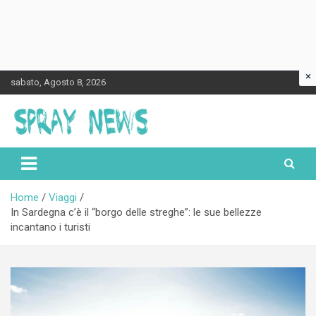
×
Skip
sabato, Agosto 8, 2026
to
content
Spraynews.it
Home
Viaggi
In Sardegna c’è il “borgo delle streghe”: le sue bellezze
incantano i turisti