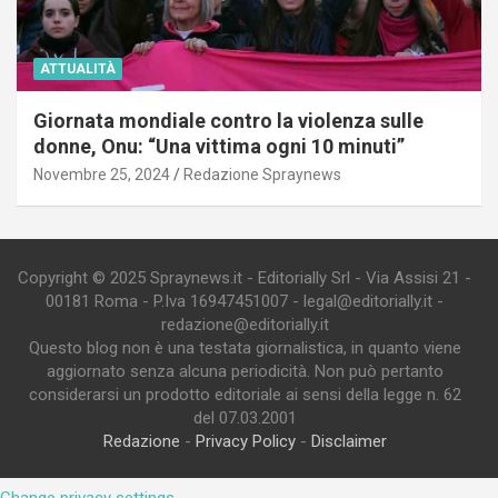
ATTUALITÀ
Giornata mondiale contro la violenza sulle
donne, Onu: “Una vittima ogni 10 minuti”
Novembre 25, 2024
Redazione Spraynews
Copyright © 2025 Spraynews.it - Editorially Srl - Via Assisi 21 -
00181 Roma - P.Iva 16947451007 - legal@editorially.it -
redazione@editorially.it
Questo blog non è una testata giornalistica, in quanto viene
aggiornato senza alcuna periodicità. Non può pertanto
considerarsi un prodotto editoriale ai sensi della legge n. 62
del 07.03.2001
Redazione
-
Privacy Policy
-
Disclaimer
Change privacy settings