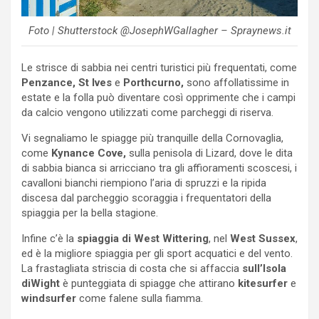
Foto | Shutterstock @JosephWGallagher – Spraynews.it
Le strisce di sabbia nei centri turistici più frequentati, come
Penzance,
St Ives
e
Porthcurno,
sono affollatissime in
estate e la folla può diventare così opprimente che i campi
da calcio vengono utilizzati come parcheggi di riserva.
Vi segnaliamo le spiagge più tranquille della Cornovaglia,
come
Kynance Cove,
sulla penisola di Lizard, dove le dita
di sabbia bianca si arricciano tra gli affioramenti scoscesi, i
cavalloni bianchi riempiono l’aria di spruzzi e la ripida
discesa dal parcheggio scoraggia i frequentatori della
spiaggia per la bella stagione.
Infine c’è la
spiaggia di West Wittering
, nel
West Sussex
,
ed è la migliore spiaggia per gli sport acquatici e del vento.
La frastagliata striscia di costa che si affaccia
sull’Isola
diWight
è punteggiata di spiagge che attirano
kitesurfer
e
windsurfer
come falene sulla fiamma.