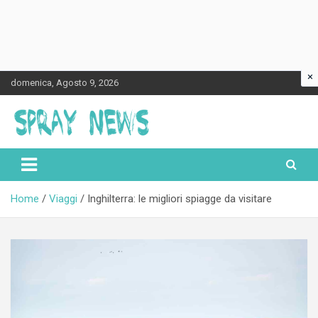
×
Skip
domenica, Agosto 9, 2026
to
content
Spraynews.it
Home
Viaggi
Inghilterra: le migliori spiagge da visitare