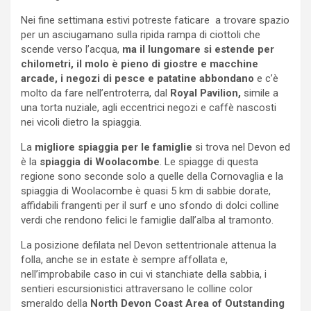
Nei fine settimana estivi potreste faticare a trovare spazio
per un asciugamano sulla ripida rampa di ciottoli che
scende verso l’acqua,
ma il lungomare si estende per
chilometri, il molo è pieno di giostre e macchine
arcade, i negozi di pesce e patatine abbondano
e c’è
molto da fare nell’entroterra, dal
Royal Pavilion,
simile a
una torta nuziale, agli eccentrici negozi e caffè nascosti
nei vicoli dietro la spiaggia.
La
migliore spiaggia per le famiglie
si trova nel Devon ed
è la
spiaggia di Woolacombe
. Le spiagge di questa
regione sono seconde solo a quelle della Cornovaglia e la
spiaggia di Woolacombe è quasi 5 km di sabbie dorate,
affidabili frangenti per il surf e uno sfondo di dolci colline
verdi che rendono felici le famiglie dall’alba al tramonto.
La posizione defilata nel Devon settentrionale attenua la
folla, anche se in estate è sempre affollata e,
nell’improbabile caso in cui vi stanchiate della sabbia, i
sentieri escursionistici attraversano le colline color
smeraldo della
North Devon Coast
Area of Outstanding