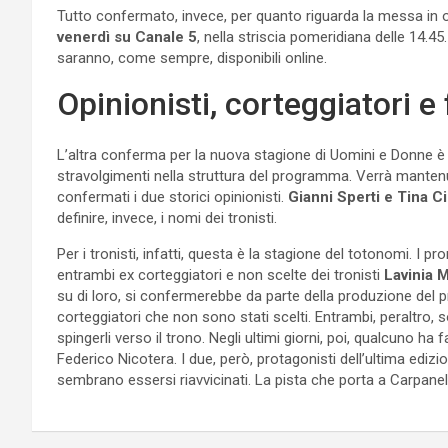
Tutto confermato, invece, per quanto riguarda la messa in 
venerdì su Canale 5
, nella striscia pomeridiana delle 14.4
saranno, come sempre, disponibili online.
Opinionisti, corteggiatori e
L’altra conferma per la nuova stagione di Uomini e Donne è q
stravolgimenti nella struttura del programma. Verrà mantenut
confermati i due storici opinionisti.
Gianni Sperti e Tina Ci
definire, invece, i nomi dei tronisti.
Per i tronisti, infatti, questa è la stagione del totonomi. I p
entrambi ex corteggiatori e non scelte dei tronisti
Lavinia 
su di loro, si confermerebbe da parte della produzione del
corteggiatori che non sono stati scelti. Entrambi, peraltro,
spingerli verso il trono. Negli ultimi giorni, poi, qualcuno ha 
Federico Nicotera. I due, però, protagonisti dell’ultima edi
sembrano essersi riavvicinati. La pista che porta a Carpanell