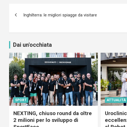
Navigazione
Inghilterra: le migliori spiagge da visitare
articoli
Dai un'occhiata
SPORT
ATTUALITÀ
NEXTING, chiuso round da oltre
Uroclini
2 milioni per lo sviluppo di
eccellenz
SportFace
al Robot 