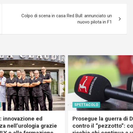
Colpo di scena in casa Red Bull: annunciato un
nuovo pilota in F1
SPETTACOLO
c: innovazione ed
Prosegue la guerra di
a nell’urologia grazie
contro il “pezzotto”: c
ILY e alla formazione
rischia chi continua a 