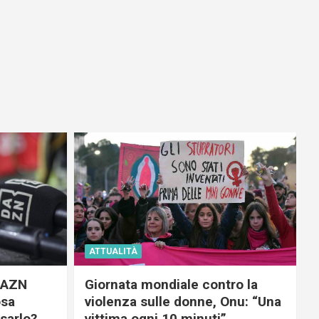
ATTUALITÀ
 DAZN
Giornata mondiale contro la
osa
violenza sulle donne, Onu: “Una
usarlo?
vittima ogni 10 minuti”