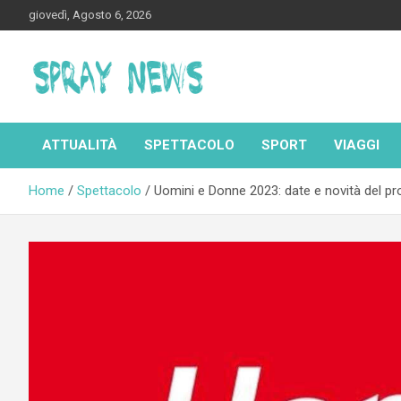
Skip
giovedì, Agosto 6, 2026
to
content
Spraynews.it
ATTUALITÀ
SPETTACOLO
SPORT
VIAGGI
Home
Spettacolo
Uomini e Donne 2023: date e novità del 