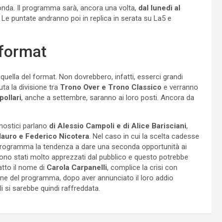
onda. Il programma sarà, ancora una volta,
dal lunedì al
5. Le puntate andranno poi in replica in serata su La5 e
 format
uella del format. Non dovrebbero, infatti, esserci grandi
a la divisione tra
Trono Over e Trono Classico
e verranno
pollari
, anche a settembre, saranno ai loro posti. Ancora da
ronostici parlano
di Alessio Campoli e di Alice Barisciani
,
Mauro e Federico Nicotera
. Nel caso in cui la scelta cadesse
 programma la tendenza a dare una seconda opportunità ai
 sono stati molto apprezzati dal pubblico e questo potrebbe
fatto il nome di
Carola Carpanelli
, complice la crisi con
zione del programma, dopo aver annunciato il loro addio
i si sarebbe quindi raffreddata.