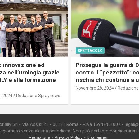
SPETTACOLO
c: innovazione ed
Prosegue la guerra di
a nell’urologia grazie
contro il “pezzotto”: c
ILY e alla formazione
rischia chi continua a 
Novembre 28, 2024
Redazione
, 2024
Redazione Spraynews
ially Srl - Via Assisi 21 - 00181 Roma - P.Iva 16947451007 - legal@edi
aggiornato senza alcuna periodicità. Non può pertanto considerarsi un 
Redazione
-
Privacy Policy
-
Disclaimer