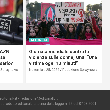
ATTUALITÀ
 DAZN
Giornata mondiale contro la
osa
violenza sulle donne, Onu: “Una
usarlo?
vittima ogni 10 minuti”
 Spraynews
Novembre 25, 2024
Redazione Spraynews
torially.it - redazione@editorially.it
prodotto editoriale ai sensi della legge n. 62 del 07.03.2001