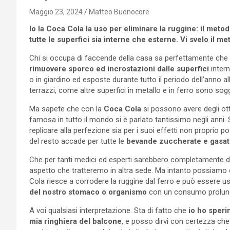
Maggio 23, 2024
Matteo Buonocore
Io la Coca Cola la uso per eliminare la ruggine: il met
tutte le superfici sia interne che esterne. Vi svelo il 
Chi si occupa di faccende della casa sa perfettamente che
rimuovere sporco ed incrostazioni dalle superfici
intern
o in giardino ed esposte durante tutto il periodo dell’anno a
terrazzi, come altre superfici in metallo e in ferro sono so
Ma sapete che con la
Coca Cola
si possono avere degli ott
famosa in tutto il mondo si è parlato tantissimo negli anni. 
replicare alla perfezione sia per i suoi effetti non propri
del resto accade per tutte le
bevande zuccherate e gasa
Che per tanti medici ed esperti sarebbero completamente 
aspetto che tratteremo in altra sede. Ma intanto possiamo 
Cola riesce a corrodere la ruggine dal ferro e può esser
del nostro stomaco o organismo
con un consumo prolun
A voi qualsiasi interpretazione. Sta di fatto che
io ho speri
mia ringhiera del balcone
, e posso dirvi con certezza ch