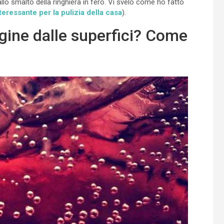
llo smalto della ringhiera in fero. Vi svelo come ho fatto
teressante per la pulizia della casa
).
gine dalle superfici? Come