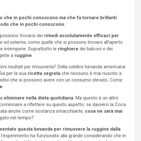
odo che in pochi conoscono ma che fa tornare brillanti
metodo che in pochi conoscono.
 possono trovarsi dei
rimedi assolutamente efficaci per
e ed esterne, come quelle che si possono trovare all’aperto
lle intemperie. Soprattutto le
ringhiere
dei balconi e dei
ggette a
ruggine
.
imi risultati per rimuoverla? Della celebre bevanda americana
Sia per la sua
ricetta segreta
che nessuno è mai riuscito a
o positivi che si possono avere con un consumo elevato. Come
te
.
da
eliminare nella dieta quotidiana
. Ma questo è un altro
cominciare a riflettere su questo aspetto: se davvero la Coca
e usata anche come sostanza smacchiante,
cosa ne sarà mai
gato nel tempo?
mentato questa bevanda per rimuovere la ruggine dalla
e l’esperimento ha funzionato alla grande considerando che in