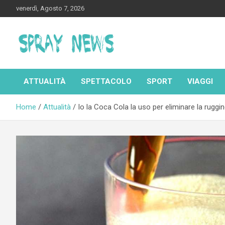
Skip
venerdì, Agosto 7, 2026
to
content
Spraynews.it
ATTUALITÀ
SPETTACOLO
SPORT
VIAGGI
Home
Attualità
Io la Coca Cola la uso per eliminare la rugg