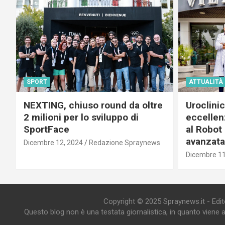
SPORT
ATTUALITÀ
NEXTING, chiuso round da oltre
Uroclini
2 milioni per lo sviluppo di
eccellenz
SportFace
al Robot 
avanzata
Dicembre 12, 2024
Redazione Spraynews
Dicembre 11
Copyright © 2025 Spraynews.it - Editor
Questo blog non è una testata giornalistica, in quanto viene 