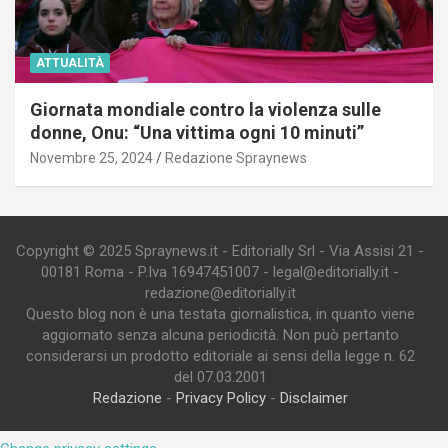
ATTUALITÀ
Giornata mondiale contro la violenza sulle
donne, Onu: “Una vittima ogni 10 minuti”
Novembre 25, 2024
Redazione Spraynews
Copyright © 2025 Spraynews.it - Editorially Srl - Via Assisi 21 -
00181 Roma - P.Iva 16947451007 - legal@editorially.it -
redazione@editorially.it
Questo blog non è una testata giornalistica, in quanto viene
aggiornato senza alcuna periodicità. Non può pertanto
considerarsi un prodotto editoriale ai sensi della legge n. 62
del 07.03.2001
Redazione
-
Privacy Policy
-
Disclaimer