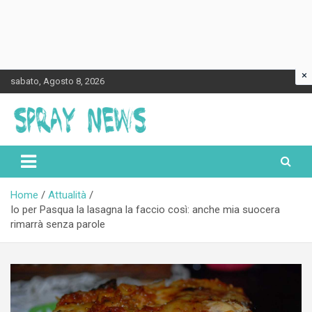
×
Skip
sabato, Agosto 8, 2026
to
content
Spraynews.it
Home
Attualità
Io per Pasqua la lasagna la faccio così: anche mia suocera
rimarrà senza parole