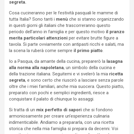
segreta.
Cosa cucineranno per le festività pasquali le mamme di
tutta Italia? Sono tanti i
menù
che si stanno organizzando
in questi giorni gli italiani che trascorreranno questo
periodo dell’anno in famiglia e per questo motivo
il pranzo
merita particolari attenzioni
per evitare brutte figure a
tavola. Si parte ovviamente con antipasti ricchi e salati, ma
la scena la ruberà come sempre
il primo piatto
.
Io a Pasqua, da amante della cucina, preparerò la
lasagna
alla norma alla napoletana
, un simbolo della cucina e
della trazione italiana. Seguitemi e vi svelerò la mia
ricetta
segreta
, e sono certo che riuscirò a lasciare senza parole
oltre che i miei familiari, anche mia suocera. Questo piatto,
preparato con pochi e semplici ingredienti, riesce a
conquistare il palato di chiunque lo assaggi.
Si tratta di un
mix perfetto di sapori
che si fondono
armoniosamente per creare un’esperienza culinaria
indimenticabile. Andiamo a prepararla, con una ricetta
storica che nella mia famiglia si prepara da decenni. Voi