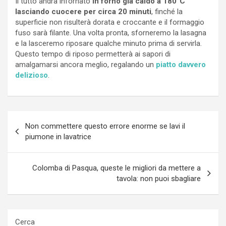
Il tutto andrà infornato
in forno già caldo a 180°C
lasciando cuocere per circa 20 minuti
, finché la
superficie non risulterà dorata e croccante e il formaggio
fuso sarà filante. Una volta pronta, sforneremo la lasagna
e la lasceremo riposare qualche minuto prima di servirla.
Questo tempo di riposo permetterà ai sapori di
amalgamarsi ancora meglio, regalando un
piatto davvero
delizioso
.
Navigazione
Non commettere questo errore enorme se lavi il
articoli
piumone in lavatrice
Colomba di Pasqua, queste le migliori da mettere a
tavola: non puoi sbagliare
Cerca