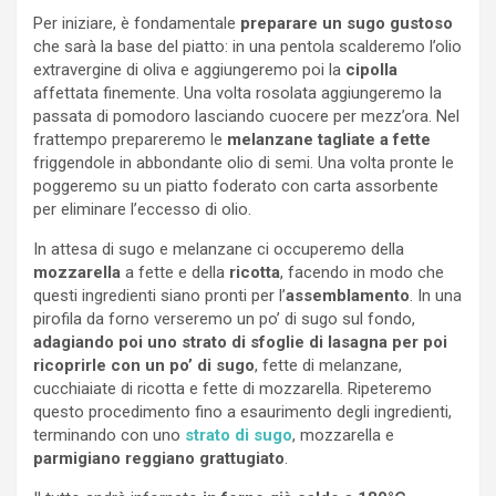
Per iniziare, è fondamentale
preparare un sugo gustoso
che sarà la base del piatto: in una pentola scalderemo l’olio
extravergine di oliva e aggiungeremo poi la
cipolla
affettata finemente. Una volta rosolata aggiungeremo la
passata di pomodoro lasciando cuocere per mezz’ora. Nel
frattempo prepareremo le
melanzane tagliate a fette
friggendole in abbondante olio di semi. Una volta pronte le
poggeremo su un piatto foderato con carta assorbente
per eliminare l’eccesso di olio.
In attesa di sugo e melanzane ci occuperemo della
mozzarella
a fette e della
ricotta
, facendo in modo che
questi ingredienti siano pronti per l’
assemblamento
. In una
pirofila da forno verseremo un po’ di sugo sul fondo,
adagiando poi uno strato di sfoglie di lasagna per poi
ricoprirle con un po’ di sugo
, fette di melanzane,
cucchiaiate di ricotta e fette di mozzarella. Ripeteremo
questo procedimento fino a esaurimento degli ingredienti,
terminando con uno
strato di sugo
, mozzarella e
parmigiano reggiano grattugiato
.