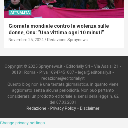
ATTUALITÀ
Giornata mondiale contro la violenza sulle
donne, Onu: “Una vittima ogni 10 minuti”
Novembre 25, 2024
Redazione Spraynews
Copyright © 2025 Spraynews.it - Editorially Srl - Via Assisi 21 -
00181 Roma - P.Iva 16947451007 - legal@editorially.it -
redazione@editorially.it
Questo blog non è una testata giornalistica, in quanto viene
aggiornato senza alcuna periodicità. Non può pertanto
considerarsi un prodotto editoriale ai sensi della legge n. 62
del 07.03.2001
Redazione
-
Privacy Policy
-
Disclaimer
Change privacy settings