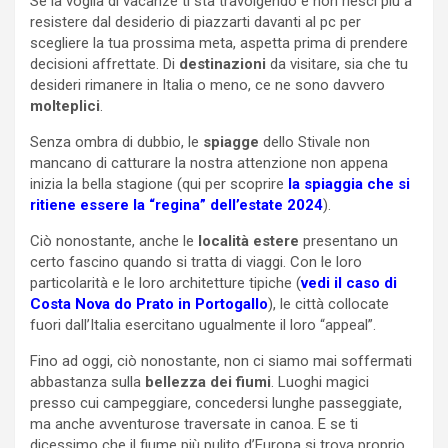
Se la voglia di vacanze ti sta travolgendo e non riesci più a
resistere dal desiderio di piazzarti davanti al pc per
scegliere la tua prossima meta, aspetta prima di prendere
decisioni affrettate. Di
destinazioni
da visitare, sia che tu
desideri rimanere in Italia o meno, ce ne sono davvero
molteplici
.
Senza ombra di dubbio, le
spiagge
dello Stivale non
mancano di catturare la nostra attenzione non appena
inizia la bella stagione (qui per scoprire
la spiaggia che si
ritiene essere la “regina” dell’estate 2024
).
Ciò nonostante, anche le
località estere
presentano un
certo fascino quando si tratta di viaggi. Con le loro
particolarità e le loro architetture tipiche (
vedi il caso di
Costa Nova do Prato in Portogallo
), le città collocate
fuori dall’Italia esercitano ugualmente il loro “appeal”.
Fino ad oggi, ciò nonostante, non ci siamo mai soffermati
abbastanza sulla
bellezza dei fiumi
. Luoghi magici
presso cui campeggiare, concedersi lunghe passeggiate,
ma anche avventurose traversate in canoa. E se ti
dicessimo che il fiume più pulito d’Europa si trova proprio