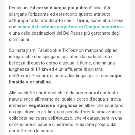
Per alcuni è il
corso d’acqua più pulito
d’Italia. Altri
allargano l’orizzonte ed estendono questo attributo
all’Europa tutta. Sta di fatto che il
Tirino
, fiume abruzzese
che
nasce dal sistema acquifero di Campo Imperatore
,
è una delle destinazioni del Bel Paese più gettonate degli
ultimi anni.
Su Instagram, Facebook e TikTok non mancano clip ed
infografiche che spiegano agli utenti la particolarità e
bellezza di questo corso d’acqua. Il fiume, che ha una
lunghezza di
17 km
ed è un affluente di sinistra
dell’Aterno-Pescara, si contraddistingue per le sue
acque
limpide e cristalline
.
Alle suddette caratteristiche è da sommarsi il contesto
naturalistico all’interno del quale il corso d’acqua si trova
immerso:
vegetazione rigogliosa
ed alberi che spuntano
da ogni dove. In pratica, una piccola foresta amazzonica
collocata nel cuore dell’Abruzzo, che vi catapulterà in una
dimensione di pace e di estremo relax data proprio dal
contatto con la natura.