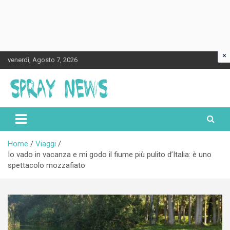
×
Skip
venerdì, Agosto 7, 2026
to
content
Spraynews.it
Home
Viaggi
Io vado in vacanza e mi godo il fiume più pulito d’Italia: è uno
spettacolo mozzafiato