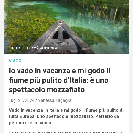
Fiume Tirino - Spraynews.it
VIAGGI
Io vado in vacanza e mi godo il
fiume più pulito d’Italia: è uno
spettacolo mozzafiato
Luglio 1, 2024
Vanessa Zagaglia
Vado in vacanza in Italia e mi godo il fiume più pulito di
tutta Europa: uno spettacolo mozzafiato. Perfetto da
percorrere in canoa.