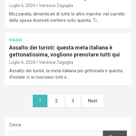
Luglio 6, 2024
Vanessa Zagaglia
Mozzarella, dimenticati di tutte le altre marche: nel carrello
della spesa dovresti mettere solo questa. Ti…
VIAGGI
Assalto dei turisti: questa meta italiana è
gettonatissima, vogliono prenotare tutti qui
Luglio 6, 2024
Vanessa Zagaglia
Assalto dei turisti, la meta italiana più gettonata è questa:
d’estate ci si riversano tutti e…
Paginazione
1
2
3
Next
degli
articoli
Cerca