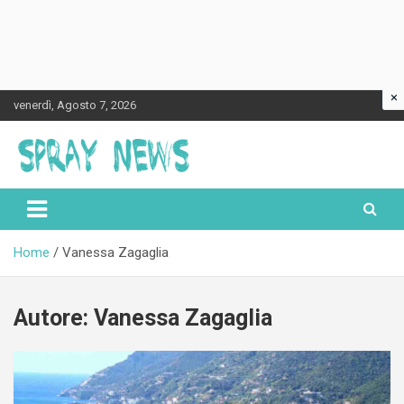
×
Skip
venerdì, Agosto 7, 2026
to
content
Spraynews.it
Home
Vanessa Zagaglia
Autore:
Vanessa Zagaglia