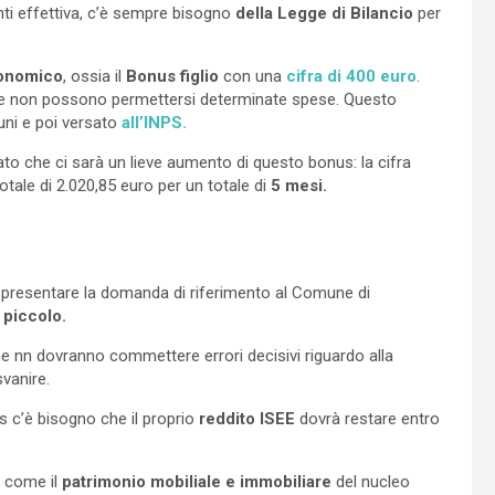
ti effettiva, c’è sempre bisogno
della Legge di Bilancio
per
onomico
, ossia il
Bonus figlio
con una
cifra di 400 euro
.
ico che non possono permettersi determinate spese. Questo
ni e poi versato
all’INPS.
o che ci sarà un lieve aumento di questo bonus: la cifra
otale di 2.020,85 euro per un totale di
5 mesi.
 presentare la domanda di riferimento al Comune di
l piccolo.
e nn dovranno commettere errori decisivi riguardo alla
vanire.
s c’è bisogno che il proprio
reddito ISEE
dovrà restare entro
ti come il
patrimonio mobiliale e immobiliare
del nucleo