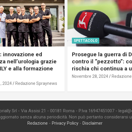
SPETTACOLO
c: innovazione ed
Prosegue la guerra di
a nell’urologia grazie
contro il “pezzotto”: c
ILY e alla formazione
rischia chi continua a 
Novembre 28, 2024
Redazione
, 2024
Redazione Spraynews
ially Srl - Via Assisi 21 - 00181 Roma - P.Iva 16947451007 - legal@edi
aggiornato senza alcuna periodicità. Non può pertanto considerarsi un 
Redazione
-
Privacy Policy
-
Disclaimer