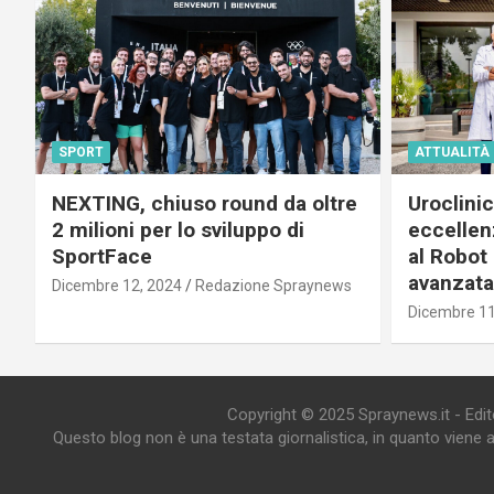
SPORT
ATTUALITÀ
NEXTING, chiuso round da oltre
Uroclini
2 milioni per lo sviluppo di
eccellenz
SportFace
al Robot 
avanzata
Dicembre 12, 2024
Redazione Spraynews
Dicembre 11
Copyright © 2025 Spraynews.it - Editor
Questo blog non è una testata giornalistica, in quanto viene 