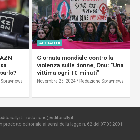
ATTUALITÀ
 DAZN
Giornata mondiale contro la
osa
violenza sulle donne, Onu: “Una
usarlo?
vittima ogni 10 minuti”
 Spraynews
Novembre 25, 2024
Redazione Spraynews
torially.it - redazione@editorially.it
prodotto editoriale ai sensi della legge n. 62 del 07.03.2001