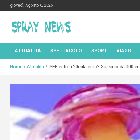
Skip
giovedì, Agosto 6, 2026
to
content
Spraynews.it
ATTUALITÀ
SPETTACOLO
SPORT
VIAGGI
Home
Attualità
ISEE entro i 20mila euro? Sussidio da 400 euro 