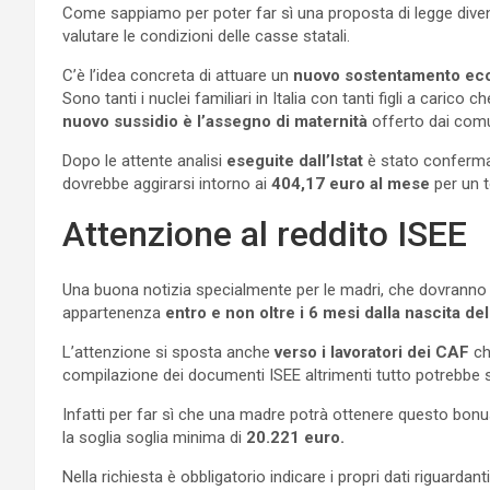
Come sappiamo per poter far sì una proposta di legge diven
valutare le condizioni delle casse statali.
C’è l’idea concreta di attuare un
nuovo sostentamento ec
Sono tanti i nuclei familiari in Italia con tanti figli a car
nuovo sussidio è l’assegno di maternità
offerto dai comu
Dopo le attente analisi
eseguite dall’Istat
è stato confermat
dovrebbe aggirarsi intorno ai
404,17 euro al mese
per un t
Attenzione al reddito ISEE
Una buona notizia specialmente per le madri, che dovranno
appartenenza
entro e non oltre i 6 mesi dalla nascita de
L’attenzione si sposta anche
verso i lavoratori dei CAF
ch
compilazione dei documenti ISEE altrimenti tutto potrebbe s
Infatti per far sì che una madre potrà ottenere questo bonu
la soglia soglia minima di
20.221 euro.
Nella richiesta è obbligatorio indicare i propri dati riguardan