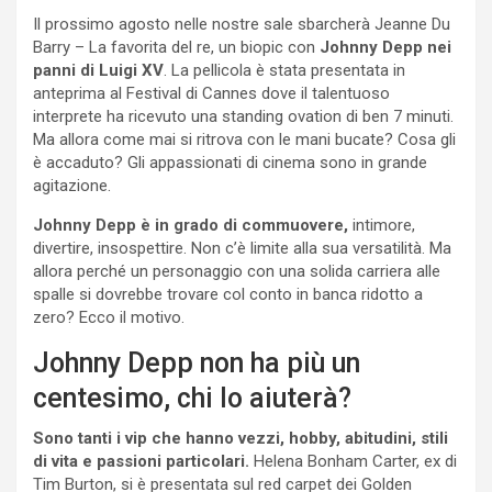
Il prossimo agosto nelle nostre sale sbarcherà Jeanne Du
Barry – La favorita del re, un biopic con
Johnny Depp nei
panni di Luigi XV
. La pellicola è stata presentata in
anteprima al Festival di Cannes dove il talentuoso
interprete ha ricevuto una standing ovation di ben 7 minuti.
Ma allora come mai si ritrova con le mani bucate? Cosa gli
è accaduto? Gli appassionati di cinema sono in grande
agitazione.
Johnny Depp è in grado di commuovere,
intimore,
divertire, insospettire. Non c’è limite alla sua versatilità. Ma
allora perché un personaggio con una solida carriera alle
spalle si dovrebbe trovare col conto in banca ridotto a
zero? Ecco il motivo.
Johnny Depp non ha più un
centesimo, chi lo aiuterà?
Sono tanti i vip che hanno vezzi, hobby, abitudini, stili
di vita e passioni particolari.
Helena Bonham Carter, ex di
Tim Burton, si è presentata sul red carpet dei Golden