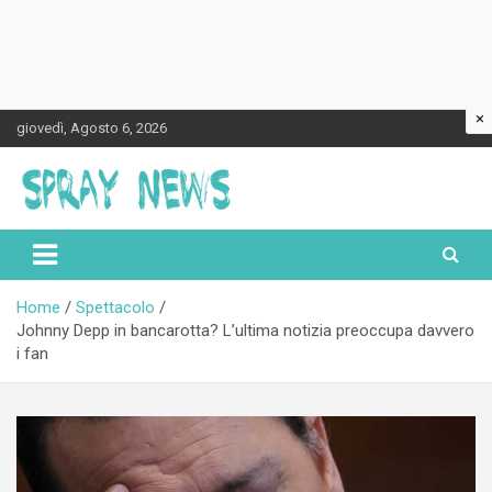
×
Skip
giovedì, Agosto 6, 2026
to
content
Spraynews.it
Home
Spettacolo
Johnny Depp in bancarotta? L’ultima notizia preoccupa davvero
i fan