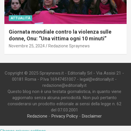
ATTUALITÀ
Giornata mondiale contro la violenza sulle
donne, Onu: “Una vittima ogni 10 minuti”
Novembre 25, 2024
Redazione Spraynews
Copyright © 2025 Spraynews.it - Editorially Srl - Via Assisi 21 -
00181 Roma - P.Iva 16947451007 - legal@editorially.it -
redazione@editorially.it
Questo blog non è una testata giornalistica, in quanto viene
aggiornato senza alcuna periodicità. Non può pertanto
considerarsi un prodotto editoriale ai sensi della legge n. 62
del 07.03.2001
Redazione
-
Privacy Policy
-
Disclaimer
Change privacy settings