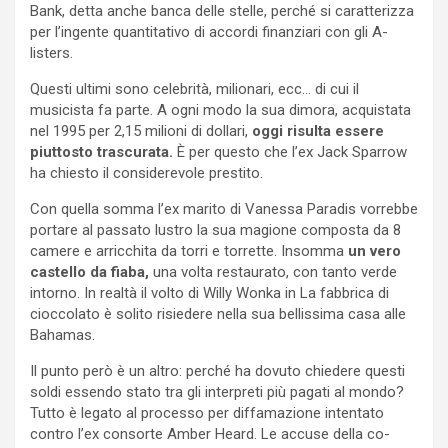
Bank, detta anche banca delle stelle, perché si caratterizza
per l’ingente quantitativo di accordi finanziari con gli A-
listers.
Questi ultimi sono celebrità, milionari, ecc… di cui il
musicista fa parte. A ogni modo la sua dimora, acquistata
nel 1995 per 2,15 milioni di dollari,
oggi risulta essere
piuttosto trascurata.
È
per questo che l’ex Jack Sparrow
ha chiesto il considerevole prestito.
Con quella somma l’ex marito di Vanessa Paradis vorrebbe
portare al passato lustro la sua magione composta da 8
camere e arricchita da torri e torrette. Insomma
un vero
castello da fiaba,
una volta restaurato, con tanto verde
intorno. In realtà il volto di Willy Wonka in La fabbrica di
cioccolato è solito risiedere nella sua bellissima casa alle
Bahamas.
Il punto però è un altro: perché ha dovuto chiedere questi
soldi essendo stato tra gli interpreti più pagati al mondo?
Tutto è legato al processo per diffamazione intentato
contro l’ex consorte Amber Heard. Le accuse della co-