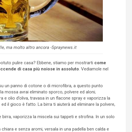
lle, ma molto altro ancora -Spraynews.it
 potuto pulire casa? Ebbene, stiamo per mostrarti
come
 faccende di casa più noiose in assoluto
. Vediamole nel
a su un panno di cotone o di microfibra, a questo punto
ola mossa avrai eliminato sporco, polvere ed aloni;
ra e olio d’oliva, travasa in un flacone spray e vaporizza la
d il gioco è fatto. La birra ti aiuterà ad eliminare la polvere,
birra, vaporizza la miscela sui tappeti e strofina. In un solo
ra chiara e senza aromi, versala in una padella ben calda e