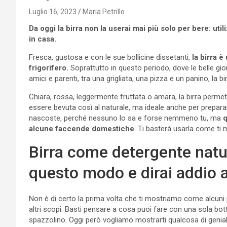
Luglio 16, 2023
Maria Petrillo
Da oggi la birra non la userai mai più solo per bere: uti
in casa.
Fresca, gustosa e con le sue bollicine dissetanti,
la birra è
frigorifero.
Soprattutto in questo periodo, dove le belle gi
amici e parenti, tra una grigliata, una pizza e un panino, la bi
Chiara, rossa, leggermente fruttata o amara, la birra permette 
essere bevuta così al naturale, ma ideale anche per preparar
nascoste, perché nessuno lo sa e forse nemmeno tu, ma
q
alcune faccende domestiche
. Ti basterà usarla come ti
Birra come detergente natur
questo modo e dirai addio a
Non è di certo la prima volta che ti mostriamo come alcuni
altri scopi. Basti pensare a cosa puoi fare con una sola bottig
spazzolino. Oggi però vogliamo mostrarti qualcosa di genia