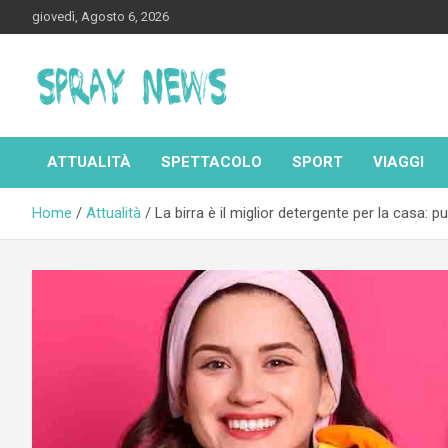
Skip
giovedì, Agosto 6, 2026
to
content
Spraynews.it
ATTUALITÀ
SPETTACOLO
SPORT
VIAGGI
Home
Attualità
La birra è il miglior detergente per la casa: 